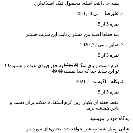
همه چی اینجا اصله. محصول فیک اصلا ندارن
علیرضا
–
می 20, 2020
نمره
5
از 5
بله قطعا اصله من مشتری ثابت این سایت هستم
صابر
–
می 22, 2020
نمره
5
از 5
كرم دست و پاي سگ🤣🤣🤣 به حق چيزاي نديده و نشنيده!!!
تو اين سايتا چيا كه پيدا نميشه😂😂
یکله
–
آگوست 1, 2021
نمره
5
از 5
فقط هفته ای یکبار ازین کرم استفاده میکنم برای دست و
پاش همیشه نرمه
دیدگاه خود را بنویسید
نشانی ایمیل شما منتشر نخواهد شد.
بخش‌های موردنیاز