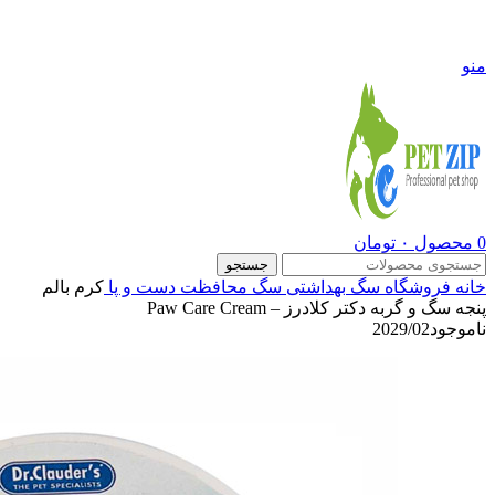
09108290600
منو
0
محصول
۰
تومان
جستجو
خانه
فروشگاه
سگ
بهداشتی سگ
محافظت دست و پا
کرم بالم
پنجه سگ و گربه دکتر کلادرز – Paw Care Cream
ناموجود
2029/02