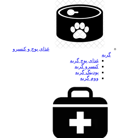
غذای پوچ و کنسرو
گربه
غذای پوچ گربه
کنسرو گربه
پودینگ گربه
ووم گربه