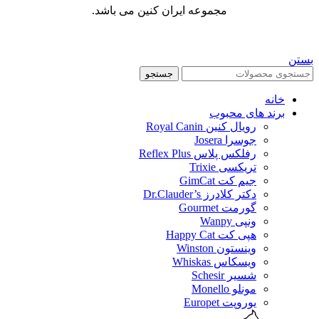
مجموعه ایران کنین می باشد.
بستن
جستجو
خانه
برند های محبوب
رویال کنین Royal Canin
جوسرا Josera
رفلکس پلاس Reflex Plus
تریکسی Trixie
جیم کت GimCat
دکتر کلادرز Dr.Clauder’s
گورمت Gourmet
ونپی Wanpy
هپی کت Happy Cat
وینستون Winston
ویسکاس Whiskas
شسیر Schesir
مونلو Monello
یوروپت Europet