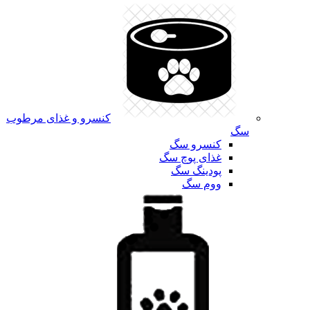
کنسرو و غذای مرطوب
سگ
کنسرو سگ
غذای پوچ سگ
پودینگ سگ
ووم سگ