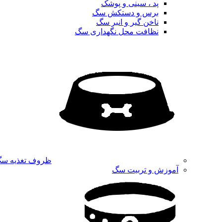
پد ، سینی و پوشک
برس و دستکش سگ
ناخن گیر و انبر سگ
نظافت محل نگهداری سگ
ظروف تغذیه س
آموزش و تربیت سگ