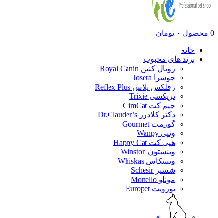
0
محصول
۰
تومان
خانه
برند های محبوب
رویال کنین Royal Canin
جوسرا Josera
رفلکس پلاس Reflex Plus
تریکسی Trixie
جیم کت GimCat
دکتر کلادرز Dr.Clauder’s
گورمت Gourmet
ونپی Wanpy
هپی کت Happy Cat
وینستون Winston
ویسکاس Whiskas
شسیر Schesir
مونلو Monello
یوروپت Europet