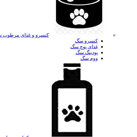
کنسرو و غذای مرطوب 
کنسرو سگ
غذای پوچ سگ
پودینگ سگ
ووم سگ