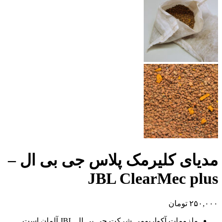
مدیای کلیرمک پلاس جی بی ال –
JBL ClearMec plus
۲۵۰,۰۰۰
تومان
ملزومات آکواریومی شرکت جی بی ال JBL آلمان است.