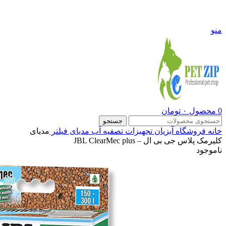
09108290600
منو
0
محصول
۰
تومان
جستجو
خانه
فروشگاه
آبزیان
تجهیزات تصفیه آب
مدیای فیلتر
مدیای
کلیرمک پلاس جی بی ال – JBL ClearMec plus
ناموجود