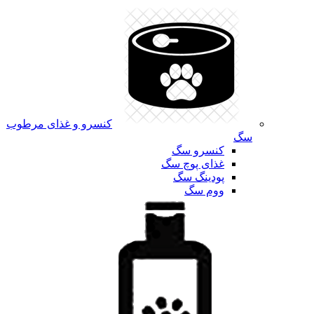
کنسرو و غذای مرطوب
سگ
کنسرو سگ
غذای پوچ سگ
پودینگ سگ
ووم سگ