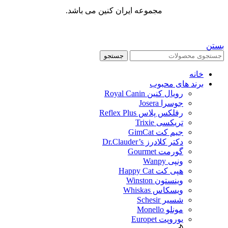
مجموعه ایران کنین می باشد.
بستن
جستجو
خانه
برند های محبوب
رویال کنین Royal Canin
جوسرا Josera
رفلکس پلاس Reflex Plus
تریکسی Trixie
جیم کت GimCat
دکتر کلادرز Dr.Clauder’s
گورمت Gourmet
ونپی Wanpy
هپی کت Happy Cat
وینستون Winston
ویسکاس Whiskas
شسیر Schesir
مونلو Monello
یوروپت Europet