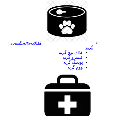
غذای پوچ و کنسرو
گربه
غذای پوچ گربه
کنسرو گربه
پودینگ گربه
ووم گربه