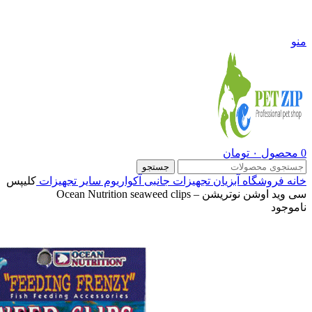
09108290600
منو
0
محصول
۰
تومان
جستجو
خانه
فروشگاه
آبزیان
تجهیزات جانبی آکواریوم
سایر تجهیزات
کلیپس
سی وید اوشن نوتریشن – Ocean Nutrition seaweed clips
ناموجود