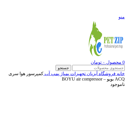
09108290600
منو
0
محصول
۰
تومان
جستجو
خانه
فروشگاه
آبزیان
تجهیزات پمپاژ
پمپ آب
کمپرسور هوا سری
ACQ بویو – BOYU air compressor
ناموجود