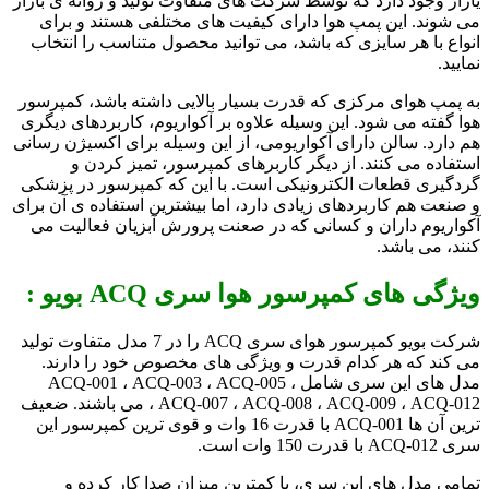
یازار وجود دارد که توسط شرکت های متفاوت تولید و روانه ی بازار
می شوند. این پمپ هوا دارای کیفیت های مختلفی هستند و برای
انواع با هر سایزی که باشد، می توانید محصول متناسب را انتخاب
نمایید.
به پمپ هوای مرکزی که قدرت بسیار بالایی داشته باشد، کمپرسور
هوا گفته می شود. این وسیله علاوه بر آکواریوم، کاربردهای دیگری
هم دارد. سالن دارای آکواریومی، از این وسیله برای اکسیژن رسانی
استفاده می کنند. از دیگر کاربرهای کمپرسور، تمیز کردن و
گردگیری قطعات الکترونیکی است. با این که کمپرسور در پزشکی
و صنعت هم کاربردهای زیادی دارد، اما بیشترین استفاده ی آن برای
آکواریوم داران و کسانی که در صعنت پرورش آبزیان فعالیت می
کنند، می باشد.
ویژگی های کمپرسور هوا سری ACQ بویو :
شرکت بویو کمپرسور هوای سری ACQ را در 7 مدل متفاوت تولید
می کند که هر کدام قدرت و ویژگی های مخصوص خود را دارند.
مدل های این سری شامل ACQ-001 ، ACQ-003 ، ACQ-005 ،
ACQ-007 ، ACQ-008 ، ACQ-009 ، ACQ-012 ، می باشند. ضعیف
ترین آن ها ACQ-001 با قدرت 16 وات و قوی ترین کمپرسور این
سری ACQ-012 با قدرت 150 وات است.
تمامی مدل های این سری، با کمترین میزان صدا کار کرده و