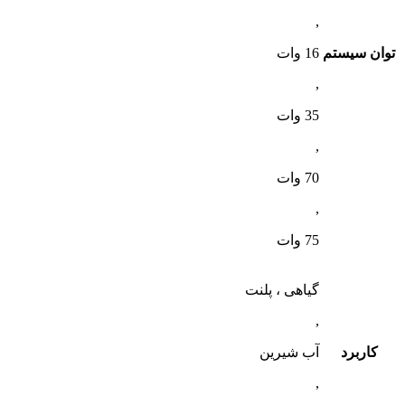
,
توان سیستم
16 وات
,
35 وات
,
70 وات
,
75 وات
گیاهی ، پلنت
,
کاربرد
آب شیرین
,