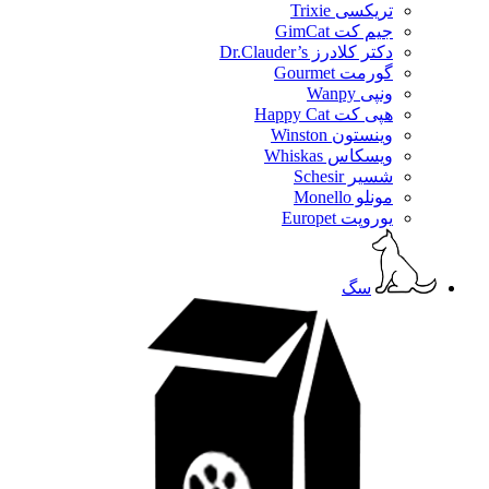
تریکسی Trixie
جیم کت GimCat
دکتر کلادرز Dr.Clauder’s
گورمت Gourmet
ونپی Wanpy
هپی کت Happy Cat
وینستون Winston
ویسکاس Whiskas
شسیر Schesir
مونلو Monello
یوروپت Europet
سگ