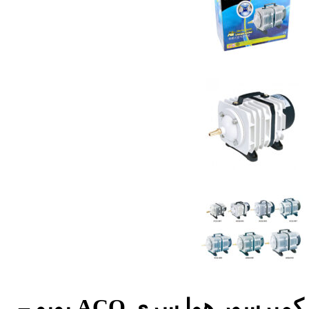
کمپرسور هوا سری ACQ بویو –