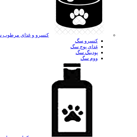
کنسرو و غذای مرطوب 
کنسرو سگ
غذای پوچ سگ
پودینگ سگ
ووم سگ