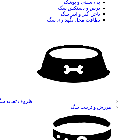
پد ، سینی و پوشک
برس و دستکش سگ
ناخن گیر و انبر سگ
نظافت محل نگهداری سگ
ظروف تغذیه س
آموزش و تربیت سگ