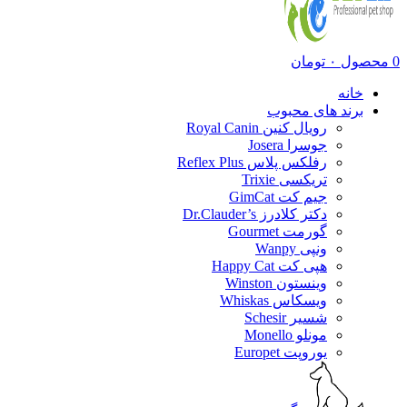
0
محصول
۰
تومان
خانه
برند های محبوب
رویال کنین Royal Canin
جوسرا Josera
رفلکس پلاس Reflex Plus
تریکسی Trixie
جیم کت GimCat
دکتر کلادرز Dr.Clauder’s
گورمت Gourmet
ونپی Wanpy
هپی کت Happy Cat
وینستون Winston
ویسکاس Whiskas
شسیر Schesir
مونلو Monello
یوروپت Europet