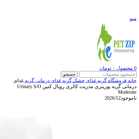
09108290600
منو
0
محصول
۰
تومان
جستجو
خانه
فروشگاه
گربه
غذای خشک گربه
غذای درمانی گربه
غذای
درمانی گربه یورینری مدریت کالری رویال کنین Urinary S/O
Moderate
ناموجود
2026/12