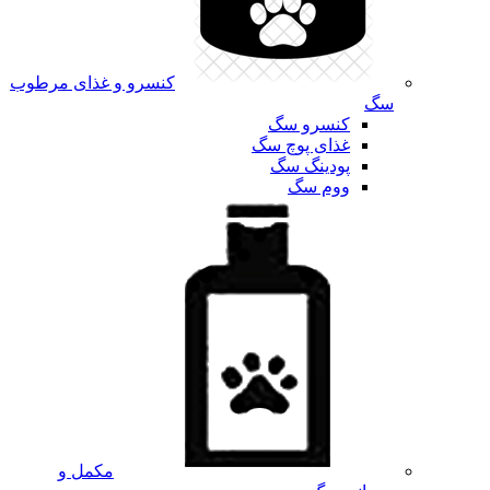
کنسرو و غذای مرطوب
سگ
کنسرو سگ
غذای پوچ سگ
پودینگ سگ
ووم سگ
مکمل و