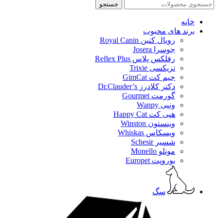
جستجو
خانه
برند های محبوب
رویال کنین Royal Canin
جوسرا Josera
رفلکس پلاس Reflex Plus
تریکسی Trixie
جیم کت GimCat
دکتر کلادرز Dr.Clauder’s
گورمت Gourmet
ونپی Wanpy
هپی کت Happy Cat
وینستون Winston
ویسکاس Whiskas
شسیر Schesir
مونلو Monello
یوروپت Europet
سگ