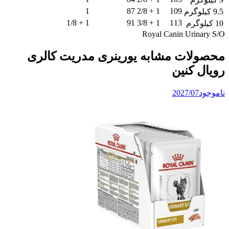
1
87
1 + 2/8
109
9.5 کیلوگرم
1 + 1/8
91
1 + 3/8
113
10 کیلوگرم
Royal Canin Urinary S/O
محصولات مشابه یورینری مدریت کالری
رویال کنین
ناموجود
2027/07