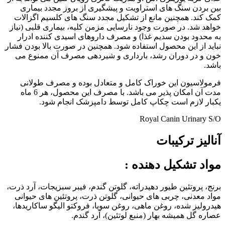
بین بردن سنگ های استراویت و پیشگیری از بروز مجدد بیماری
کمک کند. همچنین مانع از تشکیل مجدد سنگ های کلسیم اگزالات
خواهد شد. در صورت وجود نارسایی مزمن کلیه، بیماری قلبی (نیاز
به محدود بودن سدیم غذا) و مصرف داروهای اسیدی کننده ادرار
نباید از این محصول استفاده شود. همچنین در صورت بالا بودن فشار
خون و در دوران رشد، بارداری و شیردهی مصرف آن ممنوع می
باشد.
فرمولاسیون این خوراک کامل و متعادل بوده و مصرف طولانی
مدت آن امکان پذیر می باشد. با مصرف این محصول، هر 6 ماه
یکبار لازم است چکاپ کامل توسط دامپزشک انجام شود.
Royal Canin Urinary S/O
آنالیز ترکیبات
مواد تشکیل دهنده
:
برنج، پروتئین طیور دهیدراته، گلوتن گندم، فیبر سبزیجات، آرد ذرت،
مواد معدنی، چربی های حیوانی، گلوتن ذرت، پروتئین های حیوانی
هیدرولیز شده، روغن ماهی، روغن سویا، فروکتو الیگو ساکاریدها،
عصاره گل همیشه بهار (منبع لوتئین)، آرد گندم.