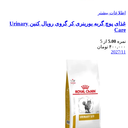
اطلاعات بیشتر
غذای پوچ گربه یورینری کر گروی رویال کنین Urinary
Care
نمره
5.00
از 5
۴۰۰,۰۰۰
تومان
2027/11