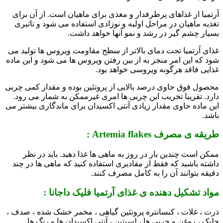
آرتمیا از غذاهای پرطرفدار و مغذی برای ماهیان است. از آن برای
تغذیه ماهیان در مراحل اولیه و نوزادی استفاده می شود و تاثیری
بسیار چشم گیر در رشد و نمو آنها خواهد داشت.
غذای آرتمیا تحت دمای بالاتر از سطح مقاومت ویروس ها تولید می
شود که این امر منجر به از بین رفتن ویروس ها می شود و این ماده
غذایی فاقد هرگونه ویروسی خواهد بود.
محصول فوق حاوی درصد بالایی از پروتئین بوده و مقدار کمی چربی
دارد. تقریبا تخریب این چربی ها امری غیرممکن به شمار می رود.
این ماده حاوی مقدار زیادی آنتی اکسیدان برای ماندگاری بیشتر می
باشد.
طریقه ی مصرف Artemia flakes :
ممکن است چندین بار در روز به ماهی ها غذا دهید. باید در نظر
داشته باشید که
فقط از مقادیری استفاده کنید که ماهی ها در چند
دقیقه بتوانند آن را به کامل مصرف کنند.
مواد تشکیل دهنده ی غذای آرتمیا فلیک داجانا :
ذرت ، غلات ، کنسانتره پروتئین گیاهی ، مخمر خشک شده ، صدف ،
جلبک ، روغن و چربی ها ، لسیتین ، آنتی اکسیدان ها و رنگ ها.