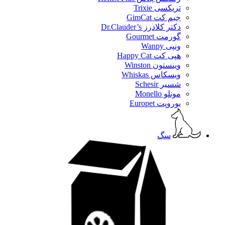
تریکسی Trixie
جیم کت GimCat
دکتر کلادرز Dr.Clauder’s
گورمت Gourmet
ونپی Wanpy
هپی کت Happy Cat
وینستون Winston
ویسکاس Whiskas
شسیر Schesir
مونلو Monello
یوروپت Europet
سگ