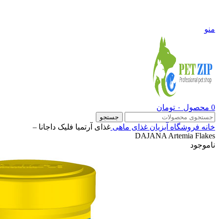
09108290600
منو
0
محصول
۰
تومان
جستجو
خانه
فروشگاه
آبزیان
غذای ماهی
غذای آرتمیا فلیک داجانا –
DAJANA Artemia Flakes
ناموجود