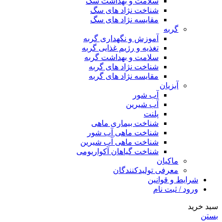
سلامت و بهداشت سگ
شناخت نژاد های سگ
مقایسه نژاد های سگ
گربه
آموزش و نگهداری گربه
تغذیه و رژیم غذایی گربه
سلامت و بهداشت گربه
شناخت نژاد های گربه
مقایسه نژاد های گربه
آبزیان
آب شور
آب شیرین
پلنت
شناخت بیماری ماهی
شناخت ماهی آب شور
شناخت ماهی آب شیرین
شناخت گیاهان آکواریومی
ماکیان
معرفی تولیدکنندگان
شرایط و قوانین
ورود / ثبت نام
سبد خرید
بستن