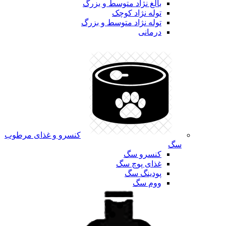
بالغ نژاد متوسط و بزرگ
توله نژاد کوچک
توله نژاد متوسط و بزرگ
درمانی
کنسرو و غذای مرطوب
سگ
کنسرو سگ
غذای پوچ سگ
پودینگ سگ
ووم سگ