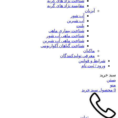
شناخت نژاد های گربه
مقایسه نژاد های گربه
آبزیان
آب شور
آب شیرین
پلنت
شناخت بیماری ماهی
شناخت ماهی آب شور
شناخت ماهی آب شیرین
شناخت گیاهان آکواریومی
ماکیان
معرفی تولیدکنندگان
شرایط و قوانین
ورود / ثبت نام
سبد خرید
بستن
منو
0
محصول
سبد خرید
تماس