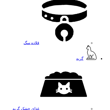
قلاده سگ
گربه
غذای خشک گربه