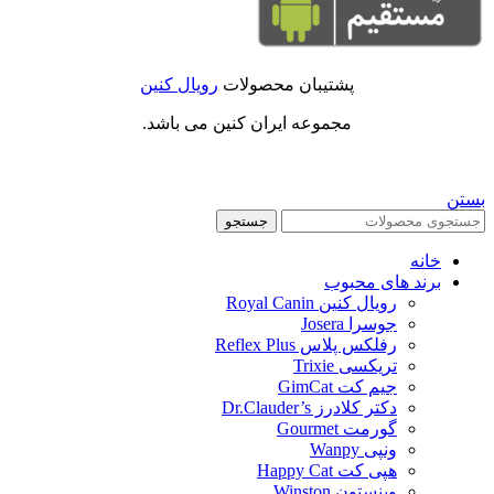
پشتیبان محصولات
رویال کنین
مجموعه ایران کنین می باشد.
بستن
جستجو
خانه
برند های محبوب
رویال کنین Royal Canin
جوسرا Josera
رفلکس پلاس Reflex Plus
تریکسی Trixie
جیم کت GimCat
دکتر کلادرز Dr.Clauder’s
گورمت Gourmet
ونپی Wanpy
هپی کت Happy Cat
وینستون Winston