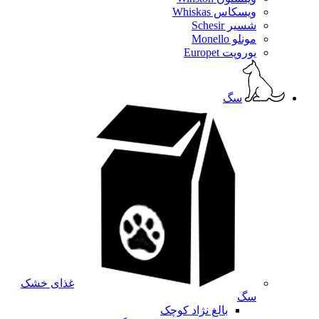
ویسکاس Whiskas
شسیر Schesir
مونلو Monello
یوروپت Europet
سگ
غذای خشک
سگ
بالغ نژاد کوچک