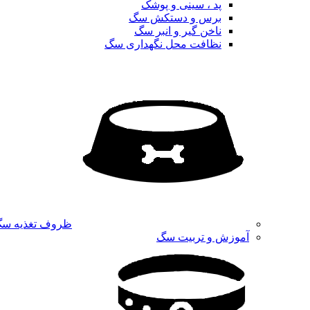
پد ، سینی و پوشک
برس و دستکش سگ
ناخن گیر و انبر سگ
نظافت محل نگهداری سگ
ظروف تغذیه س
آموزش و تربیت سگ