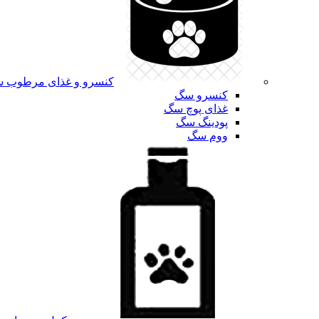
کنسرو و غذای مرطوب 
کنسرو سگ
غذای پوچ سگ
پودینگ سگ
ووم سگ