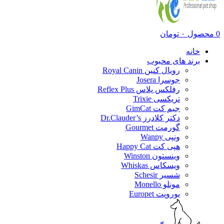
0
محصول
۰
تومان
خانه
برند های محبوب
رویال کنین Royal Canin
جوسرا Josera
رفلکس پلاس Reflex Plus
تریکسی Trixie
جیم کت GimCat
دکتر کلادرز Dr.Clauder’s
گورمت Gourmet
ونپی Wanpy
هپی کت Happy Cat
وینستون Winston
ویسکاس Whiskas
شسیر Schesir
مونلو Monello
یوروپت Europet