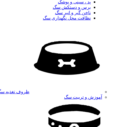
پد ، سینی و پوشک
برس و دستکش سگ
ناخن گیر و انبر سگ
نظافت محل نگهداری سگ
ظروف تغذیه س
آموزش و تربیت سگ