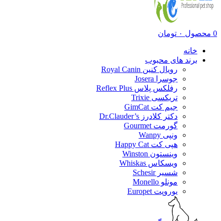
0
محصول
۰
تومان
خانه
برند های محبوب
رویال کنین Royal Canin
جوسرا Josera
رفلکس پلاس Reflex Plus
تریکسی Trixie
جیم کت GimCat
دکتر کلادرز Dr.Clauder’s
گورمت Gourmet
ونپی Wanpy
هپی کت Happy Cat
وینستون Winston
ویسکاس Whiskas
شسیر Schesir
مونلو Monello
یوروپت Europet