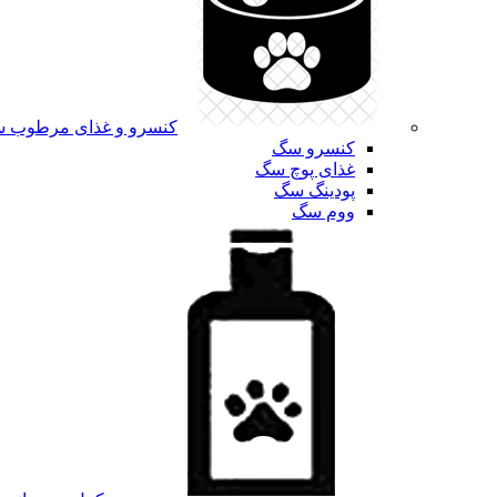
کنسرو و غذای مرطوب 
کنسرو سگ
غذای پوچ سگ
پودینگ سگ
ووم سگ