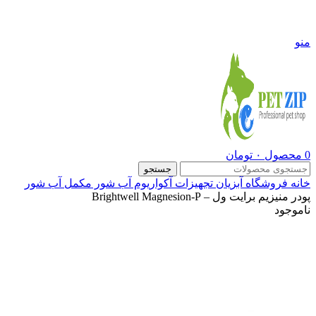
09108290600
منو
0
محصول
۰
تومان
جستجو
خانه
فروشگاه
آبزیان
تجهیزات آکواریوم آب شور
مکمل آب شور
پودر منیزیم برایت ول – Brightwell Magnesion-P
ناموجود