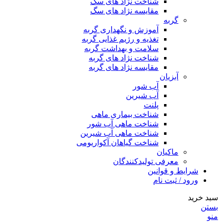
شناخت نژاد های سگ
مقایسه نژاد های سگ
گربه
آموزش و نگهداری گربه
تغذیه و رژیم غذایی گربه
سلامت و بهداشت گربه
شناخت نژاد های گربه
مقایسه نژاد های گربه
آبزیان
آب شور
آب شیرین
پلنت
شناخت بیماری ماهی
شناخت ماهی آب شور
شناخت ماهی آب شیرین
شناخت گیاهان آکواریومی
ماکیان
معرفی تولیدکنندگان
شرایط و قوانین
ورود / ثبت نام
سبد خرید
بستن
منو