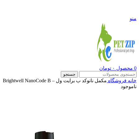
09108290600
منو
0
محصول
۰
تومان
جستجو
خانه
فروشگاه
مکمل نانوکد ب برایت ول – Brightwell NanoCode B
ناموجود