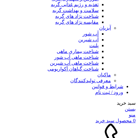
تغذیه و رژیم غذایی گربه
سلامت و بهداشت گربه
شناخت نژاد های گربه
مقایسه نژاد های گربه
آبزیان
آب شور
آب شیرین
پلنت
شناخت بیماری ماهی
شناخت ماهی آب شور
شناخت ماهی آب شیرین
شناخت گیاهان آکواریومی
ماکیان
معرفی تولیدکنندگان
شرایط و قوانین
ورود / ثبت نام
سبد خرید
بستن
منو
0
محصول
سبد خرید