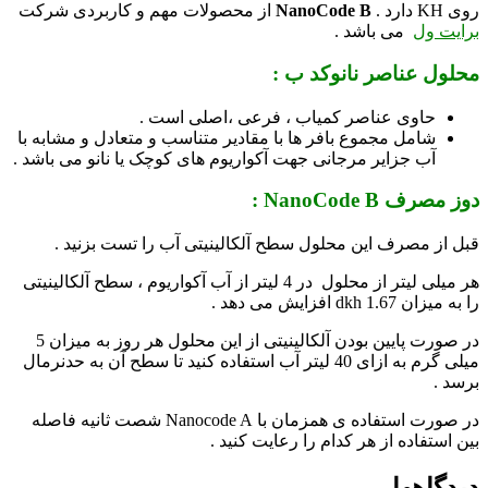
روی KH دارد .
NanoCode B
از محصولات مهم و کاربردی شرکت
برایت ول
می باشد .
محلول عناصر
نانوکد ب
:
حاوی عناصر کمیاب ، فرعی ،اصلی است .
شامل مجموع بافر ها با مقادیر متناسب و متعادل و مشابه با
آب جزایر مرجانی جهت آکواریوم های کوچک یا نانو می باشد .
دوز مصرف NanoCode B :
قبل از مصرف این محلول سطح آلکالینیتی آب را تست بزنید .
هر میلی لیتر از محلول در 4 لیتر از آب آکواریوم ، سطح آلکالینیتی
را به میزان dkh 1.67 افزایش می دهد .
در صورت پایین بودن آلکالینیتی از این محلول هر روز به میزان 5
میلی گرم به ازای 40 لیتر آب استفاده کنید تا سطح آن به حدنرمال
برسد .
در صورت استفاده ی همزمان با Nanocode A شصت ثانیه فاصله
بین استفاده از هر کدام را رعایت کنید .
دیدگاهها