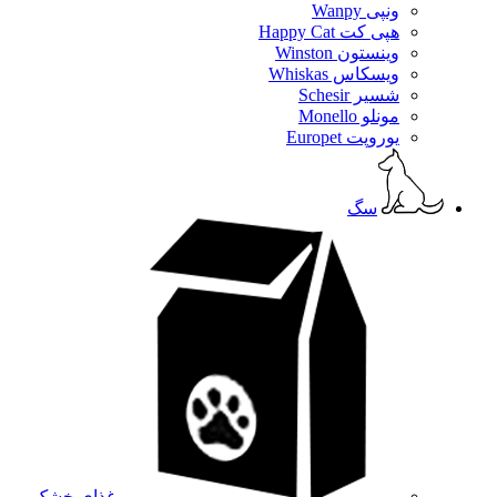
ونپی Wanpy
هپی کت Happy Cat
وینستون Winston
ویسکاس Whiskas
شسیر Schesir
مونلو Monello
یوروپت Europet
سگ
غذای خشک