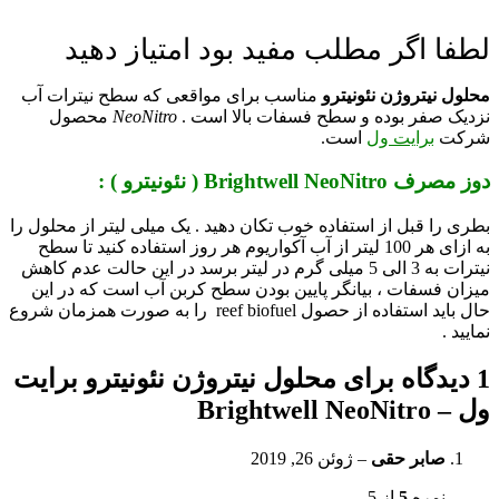
لطفا اگر مطلب مفید بود امتیاز دهید
محلول نیتروژن نئونیترو
مناسب برای مواقعی که سطح نیترات آب
نزدیک صفر بوده و سطح فسفات بالا است .
NeoNitro
محصول
شرکت
برایت ول
است.
دوز مصرف Brightwell NeoNitro (
نئونیترو
) :
بطری را قبل از استفاده خوب تکان دهید . یک میلی لیتر از محلول را
به ازای هر 100 لیتر از آب آکواریوم هر روز استفاده کنید تا سطح
نیترات به 3 الی 5 میلی گرم در لیتر برسد در این حالت عدم کاهش
میزان فسفات ، بیانگر پایین بودن سطح کربن آب است که در این
حال باید استفاده از حصول reef biofuel را به صورت همزمان شروع
نمایید .
1 دیدگاه برای
محلول نیتروژن نئونیترو برایت
ول – Brightwell NeoNitro
صابر حقی
–
ژوئن 26, 2019
نمره
5
از 5