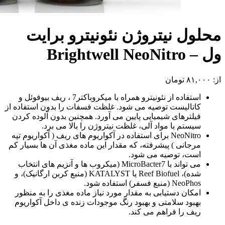
محلول نیتروژن نئونیترو برایت
ول – Brightwell NeoNitro
از:
۸۱,۰۰۰
تومان
استفاده از نئونیترو همراه با میکروباکتر7 ، ریف بیوفوئل و
کاتالیست توصیه می شود. غلظت فسفات را بدون استفاده از
فیلترهای شیمیایی پایین می آورد. همچنین بدون آلوده کردن
سیستم با مواد آلی، غلظت نیتروژن را بالا می برد.
NeoNitro برای استفاده در آکواریوم های ریف ( آکواریوم تپه
مرجانی ) پیشرفته، که مقدار این ماده مغذی آن ها بسیار کم
است، توصیه می شود.
می تواند با MicroBacter7 (میکروب ها و آنزیم های انتخاب
شده)، Reef Biofuel یا KATALYST (منبع کربن ارگانیک)، و
NeoPhos (منبع فسفر) استفاده شود.
امکان دستیابی به مقدار مورد نیاز ماده مغذی را به منظور
بهبود سلامتی و بهبود رنگ موجودات زنده ی داخل آکواریوم
ریف را فراهم می کند.