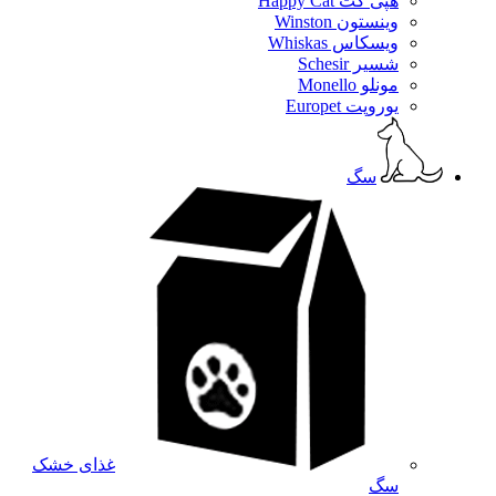
هپی کت Happy Cat
وینستون Winston
ویسکاس Whiskas
شسیر Schesir
مونلو Monello
یوروپت Europet
سگ
غذای خشک
سگ