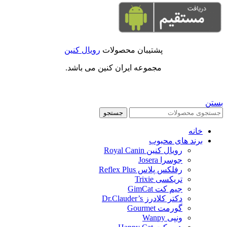
پشتیبان محصولات
رویال کنین
مجموعه ایران کنین می باشد.
بستن
جستجو
خانه
برند های محبوب
رویال کنین Royal Canin
جوسرا Josera
رفلکس پلاس Reflex Plus
تریکسی Trixie
جیم کت GimCat
دکتر کلادرز Dr.Clauder’s
گورمت Gourmet
ونپی Wanpy