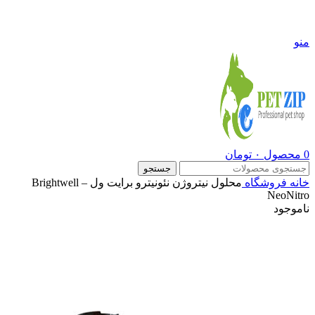
09108290600
منو
0
محصول
۰
تومان
جستجو
خانه
فروشگاه
محلول نیتروژن نئونیترو برایت ول – Brightwell
NeoNitro
ناموجود