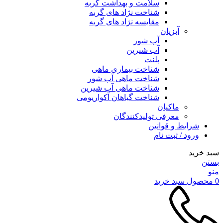
سلامت و بهداشت گربه
شناخت نژاد های گربه
مقایسه نژاد های گربه
آبزیان
آب شور
آب شیرین
پلنت
شناخت بیماری ماهی
شناخت ماهی آب شور
شناخت ماهی آب شیرین
شناخت گیاهان آکواریومی
ماکیان
معرفی تولیدکنندگان
شرایط و قوانین
ورود / ثبت نام
سبد خرید
بستن
منو
0
محصول
سبد خرید