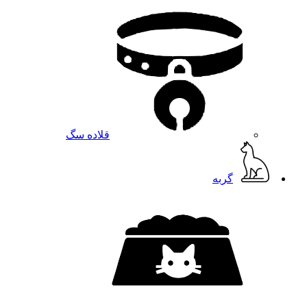
قلاده سگ
گربه