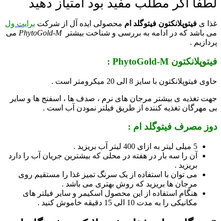
لطفا اگر مطلب مفید بود امتیاز دهید
غذا ی
فیتوپلانکتون فیتوگلد ام
محصولی ایده آل از شرکت
برایت ول
می باشد که در ادامه به بررسی و شناخت بیشتر
PhytoGold-M
می
پردازیم .
فیتوپلانکتون PhytoGold-M :
حاوی فیتوپلانکتون با سایز 8 الی 20 میکرومتر است .
جهت تغذیه ی بیشتر مرجان های نرم ، صدف ها ، اسفنج ها و سایر
بی مهرگان تغذیه کننده از طریق فیلتر نمودن آب است .
دوز مصرف فیتوگلد ام :
5 میلی لیتر به ازای 400 لیتر آب بریزید .
آن را سه بار در هفته در محلی که بیشترین جریان آب را دارد
بریزید .
می توان با استفاده از یک سرنگ تمیز غذا را مستقیم روی
مرجان ها بریزید که روش بهتری می باشد .
هنگام استفاده از این محصول اسکیمر و سایر فیلتر های
مکانیکی را به مدت 10 الی 15 دقیقه خاموش کنید .