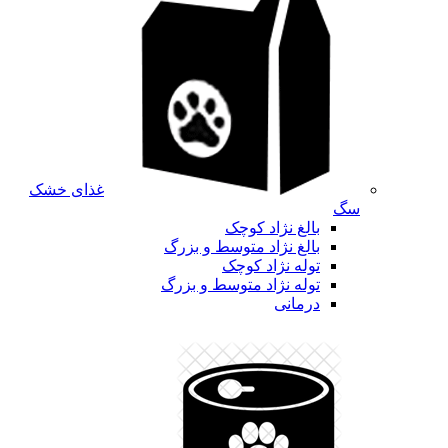
غذای خشک
سگ
بالغ نژاد کوچک
بالغ نژاد متوسط و بزرگ
توله نژاد کوچک
توله نژاد متوسط و بزرگ
درمانی