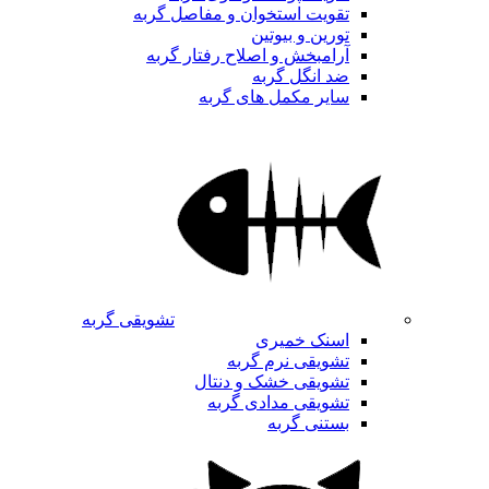
تقویت استخوان و مفاصل گربه
تورین و بیوتین
آرامبخش و اصلاح رفتار گربه
ضد انگل گربه
سایر مکمل های گربه
تشویقی گربه
اسنک خمیری
تشویقی نرم گربه
تشویقی خشک و دنتال
تشویقی مدادی گربه
بستنی گربه