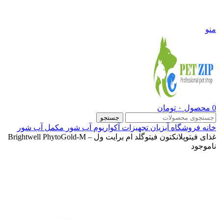
09108290600
منو
0
محصول
۰
تومان
جستجو
خانه
فروشگاه
آبزیان
تجهیزات آکواریوم آب شور
مکمل آب شور
غذای فیتوپلانکتون فیتوگلد ام برایت ول – Brightwell PhytoGold-M
ناموجود