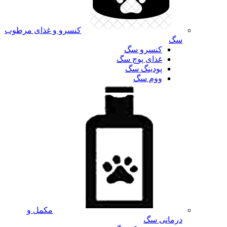
کنسرو و غذای مرطوب
سگ
کنسرو سگ
غذای پوچ سگ
پودینگ سگ
ووم سگ
مکمل و
درمانی سگ