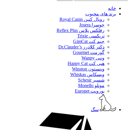
خانه
برند های محبوب
رویال کنین Royal Canin
جوسرا Josera
رفلکس پلاس Reflex Plus
تریکسی Trixie
جیم کت GimCat
دکتر کلادرز Dr.Clauder’s
گورمت Gourmet
ونپی Wanpy
هپی کت Happy Cat
وینستون Winston
ویسکاس Whiskas
شسیر Schesir
مونلو Monello
یوروپت Europet
سگ