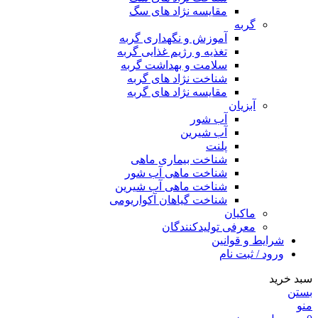
مقایسه نژاد های سگ
گربه
آموزش و نگهداری گربه
تغذیه و رژیم غذایی گربه
سلامت و بهداشت گربه
شناخت نژاد های گربه
مقایسه نژاد های گربه
آبزیان
آب شور
آب شیرین
پلنت
شناخت بیماری ماهی
شناخت ماهی آب شور
شناخت ماهی آب شیرین
شناخت گیاهان آکواریومی
ماکیان
معرفی تولیدکنندگان
شرایط و قوانین
ورود / ثبت نام
سبد خرید
بستن
منو