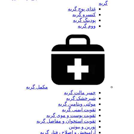
گربه
غذای پوچ گربه
کنسرو گربه
پودینگ گربه
ووم گربه
مکمل گربه
خمیر مالت گربه
شیرخشک گربه
مولتی ویتامین گربه
تقویت ایمنی گربه
تقویت پوست و موی گربه
تقویت استخوان و مفاصل گربه
تورین و بیوتین
آرامبخش و اصلاح رفتار گربه