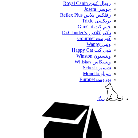
رویال کنین Royal Canin
جوسرا Josera
رفلکس پلاس Reflex Plus
تریکسی Trixie
جیم کت GimCat
دکتر کلادرز Dr.Clauder’s
گورمت Gourmet
ونپی Wanpy
هپی کت Happy Cat
وینستون Winston
ویسکاس Whiskas
شسیر Schesir
مونلو Monello
یوروپت Europet
سگ