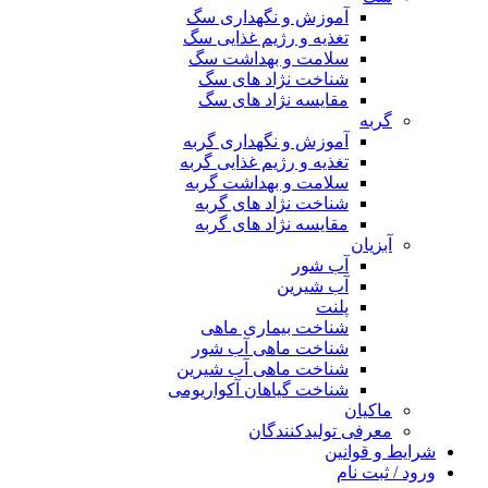
آموزش و نگهداری سگ
تغذیه و رژیم غذایی سگ
سلامت و بهداشت سگ
شناخت نژاد های سگ
مقایسه نژاد های سگ
گربه
آموزش و نگهداری گربه
تغذیه و رژیم غذایی گربه
سلامت و بهداشت گربه
شناخت نژاد های گربه
مقایسه نژاد های گربه
آبزیان
آب شور
آب شیرین
پلنت
شناخت بیماری ماهی
شناخت ماهی آب شور
شناخت ماهی آب شیرین
شناخت گیاهان آکواریومی
ماکیان
معرفی تولیدکنندگان
شرایط و قوانین
ورود / ثبت نام