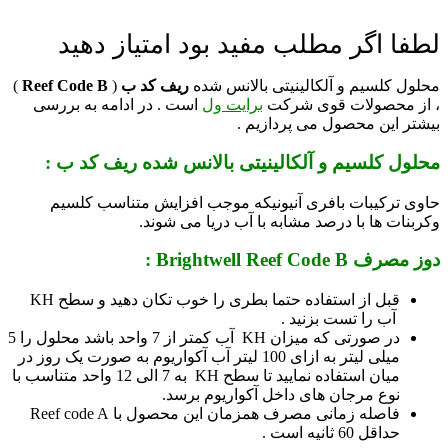
لطفا اگر مطلب مفید بود امتیاز دهید
محلول کلسیم و آلکالینیتی بالانس شده
ریف کد ب
(
Reef Code B
)
، از محصولات قوی شرکت
برایت ول
است . در ادامه به بررسی
بیشتر این محصول می پردازیم .
محلول کلسیم و آلکالینیتی بالانس شده ریف کد ب :
حاوی ترکیبات بافری آنیونیکه موجب افزایش متناسب کلسیم
وکربنات ها با درصد مشابه با آب دریا می شوند.
دوز مصرف Brightwell Reef Code B :
قبل از استفاده حتما بطری را خوب تکان دهید و سطح KH
آب را تست بزنید .
در صورتی که میزان KH آب کمتر از 7 واحد باشد محلول را 5
میلی لیتر به ازای 100 لیتر آب آکواریوم به صورت یک روز در
میان استفاده نمایید تا سطح KH به 7 الی 12 واحد متناسب با
نوع مرجان های داخل آکواریوم برسد.
فاصله زمانی مصرف همزمان این محصول با Reef code A
حداقل 60 ثانیه است .