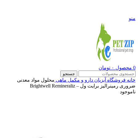
09108290600
منو
0
محصول
۰
تومان
جستجو
خانه
فروشگاه
آبزیان
دارو و مکمل ماهی
محلول مواد معدنی
ضروری رمینرالیز برایت ول – Brightwell Remineraliz
ناموجود