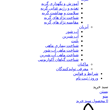
آموزش و نگهداری گربه
تغذیه و رژیم غذایی گربه
سلامت و بهداشت گربه
شناخت نژاد های گربه
مقایسه نژاد های گربه
آبزیان
آب شور
آب شیرین
پلنت
شناخت بیماری ماهی
شناخت ماهی آب شور
شناخت ماهی آب شیرین
شناخت گیاهان آکواریومی
ماکیان
معرفی تولیدکنندگان
شرایط و قوانین
ورود / ثبت نام
سبد خرید
بستن
منو
0
محصول
سبد خرید