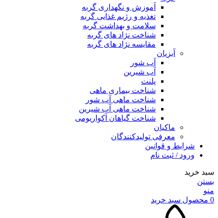
آموزش و نگهداری گربه
تغذیه و رژیم غذایی گربه
سلامت و بهداشت گربه
شناخت نژاد های گربه
مقایسه نژاد های گربه
آبزیان
آب شور
آب شیرین
پلنت
شناخت بیماری ماهی
شناخت ماهی آب شور
شناخت ماهی آب شیرین
شناخت گیاهان آکواریومی
ماکیان
معرفی تولیدکنندگان
شرایط و قوانین
ورود / ثبت نام
سبد خرید
بستن
منو
0
محصول
سبد خرید