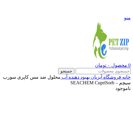
09108290600
منو
0
محصول
۰
تومان
جستجو
خانه
فروشگاه
آبزیان
بهبود دهنده آب
محلول ضد مس کاپری سورب
سیچم – SEACHEM CupriSorb
ناموجود