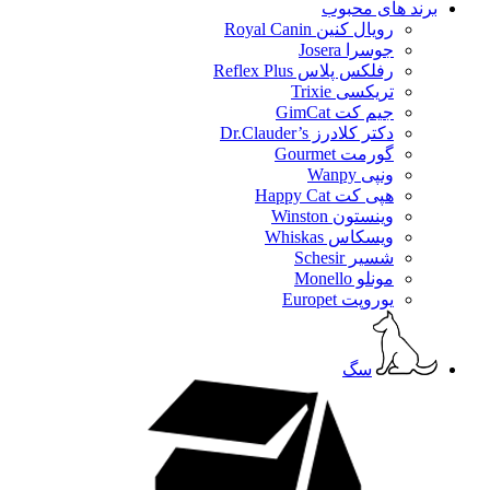
برند های محبوب
رویال کنین Royal Canin
جوسرا Josera
رفلکس پلاس Reflex Plus
تریکسی Trixie
جیم کت GimCat
دکتر کلادرز Dr.Clauder’s
گورمت Gourmet
ونپی Wanpy
هپی کت Happy Cat
وینستون Winston
ویسکاس Whiskas
شسیر Schesir
مونلو Monello
یوروپت Europet
سگ