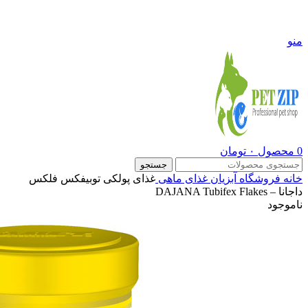
09108290600
منو
0
محصول
۰
تومان
جستجو
خانه
فروشگاه
آبزیان
غذای ماهی
غذای پولکی توبیفکس فلکس
داجانا – DAJANA Tubifex Flakes
ناموجود