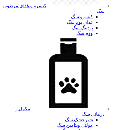
کنسرو و غذای مرطوب
سگ
کنسرو سگ
غذای پوچ سگ
پودینگ سگ
ووم سگ
مکمل و
درمانی سگ
شیرخشک سگ
مولتی ویتامین سگ