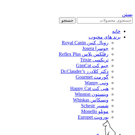
بستن
جستجو
خانه
برند های محبوب
رویال کنین Royal Canin
جوسرا Josera
رفلکس پلاس Reflex Plus
تریکسی Trixie
جیم کت GimCat
دکتر کلادرز Dr.Clauder’s
گورمت Gourmet
ونپی Wanpy
هپی کت Happy Cat
وینستون Winston
ویسکاس Whiskas
شسیر Schesir
مونلو Monello
یوروپت Europet