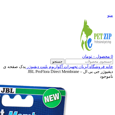
09108290600
منو
0
محصول
۰
تومان
جستجو
خانه
فروشگاه
آبزیان
تجهیزات آکواریوم پلنت
دیفیوژر
یدک صفحه ی
دیفیوژر جی بی ال – JBL ProFlora Direct Membrane
ناموجود