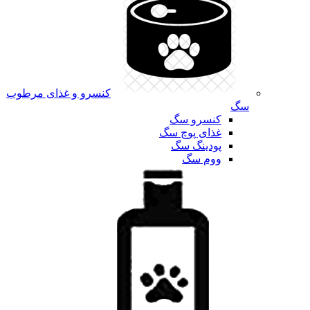
کنسرو و غذای مرطوب
سگ
کنسرو سگ
غذای پوچ سگ
پودینگ سگ
ووم سگ