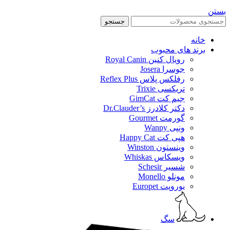
بستن
جستجو
خانه
برند های محبوب
رویال کنین Royal Canin
جوسرا Josera
رفلکس پلاس Reflex Plus
تریکسی Trixie
جیم کت GimCat
دکتر کلادرز Dr.Clauder’s
گورمت Gourmet
ونپی Wanpy
هپی کت Happy Cat
وینستون Winston
ویسکاس Whiskas
شسیر Schesir
مونلو Monello
یوروپت Europet
سگ