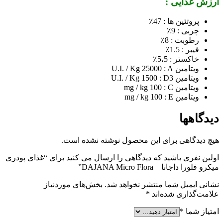
ارزش غذایی :
پروتئین ها : 47٪
چربی : 9٪
رطوبت : 8٪
فیبر : 1.5٪
خاکستر : 5،5٪
ویتامین U.I. / Kg 25000 : A
ویتامین U.I. / Kg 1500 : D3
ویتامین mg / kg 100 : C
ویتامین mg / kg 100 : E
دیدگاهها
هیچ دیدگاهی برای این محصول نوشته نشده است.
اولین نفری باشید که دیدگاهی را ارسال می کنید برای “غذای پودری
میکرو فلورا داجانا – DAJANA Micro Flora”
نشانی ایمیل شما منتشر نخواهد شد.
بخش‌های موردنیاز
علامت‌گذاری شده‌اند
*
امتیاز شما
*