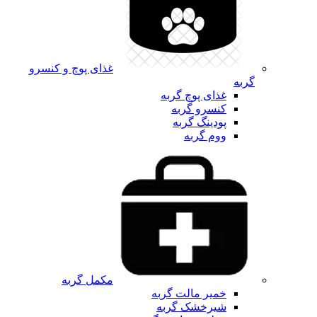
غذای پوچ و کنسرو
گربه
غذای پوچ گربه
کنسرو گربه
پودینگ گربه
ووم گربه
مکمل گربه
خمیر مالت گربه
شیرخشک گربه