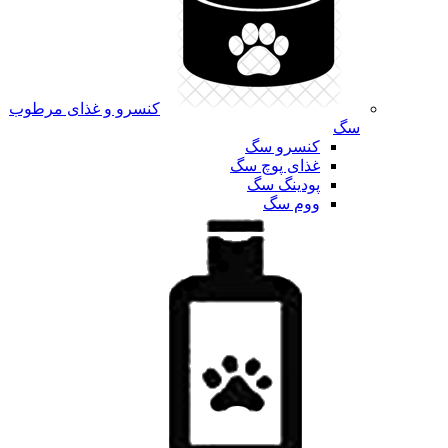
کنسرو و غذای مرطوب
سگ
کنسرو سگ
غذای پوچ سگ
پودینگ سگ
ووم سگ