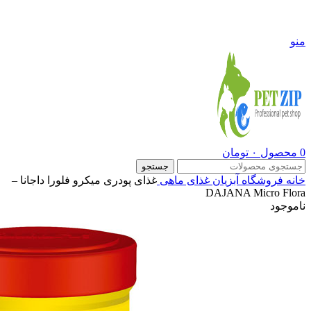
09108290600
منو
0
محصول
۰
تومان
جستجو
خانه
فروشگاه
آبزیان
غذای ماهی
غذای پودری میکرو فلورا داجانا –
DAJANA Micro Flora
ناموجود