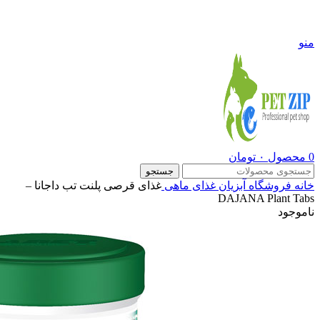
09108290600
منو
0
محصول
۰
تومان
جستجو
خانه
فروشگاه
آبزیان
غذای ماهی
غذای قرصی پلنت تب داجانا –
DAJANA Plant Tabs
ناموجود