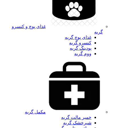
غذای پوچ و کنسرو
گربه
غذای پوچ گربه
کنسرو گربه
پودینگ گربه
ووم گربه
مکمل گربه
خمیر مالت گربه
شیرخشک گربه