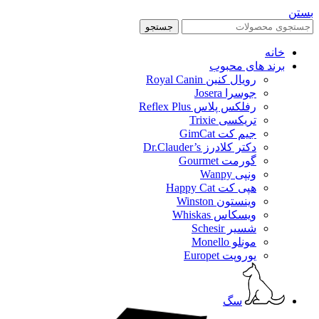
بستن
جستجو
خانه
برند های محبوب
رویال کنین Royal Canin
جوسرا Josera
رفلکس پلاس Reflex Plus
تریکسی Trixie
جیم کت GimCat
دکتر کلادرز Dr.Clauder’s
گورمت Gourmet
ونپی Wanpy
هپی کت Happy Cat
وینستون Winston
ویسکاس Whiskas
شسیر Schesir
مونلو Monello
یوروپت Europet
سگ