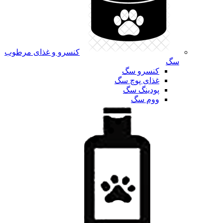
کنسرو و غذای مرطوب
سگ
کنسرو سگ
غذای پوچ سگ
پودینگ سگ
ووم سگ