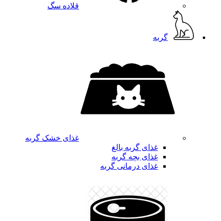
قلاده سگ
گربه
غذای خشک گربه
غذای گربه بالغ
غذای بچه گربه
غذای درمانی گربه