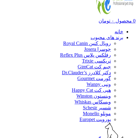
0
محصول
۰
تومان
خانه
برند های محبوب
رویال کنین Royal Canin
جوسرا Josera
رفلکس پلاس Reflex Plus
تریکسی Trixie
جیم کت GimCat
دکتر کلادرز Dr.Clauder’s
گورمت Gourmet
ونپی Wanpy
هپی کت Happy Cat
وینستون Winston
ویسکاس Whiskas
شسیر Schesir
مونلو Monello
یوروپت Europet