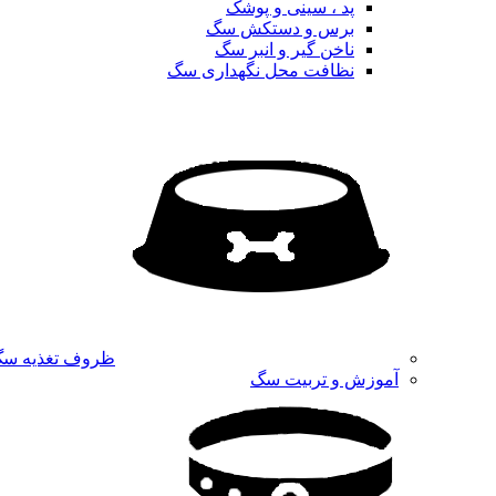
پد ، سینی و پوشک
برس و دستکش سگ
ناخن گیر و انبر سگ
نظافت محل نگهداری سگ
ظروف تغذیه س
آموزش و تربیت سگ