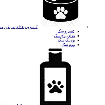
کنسرو و غذای مرطوب 
کنسرو سگ
غذای پوچ سگ
پودینگ سگ
ووم سگ