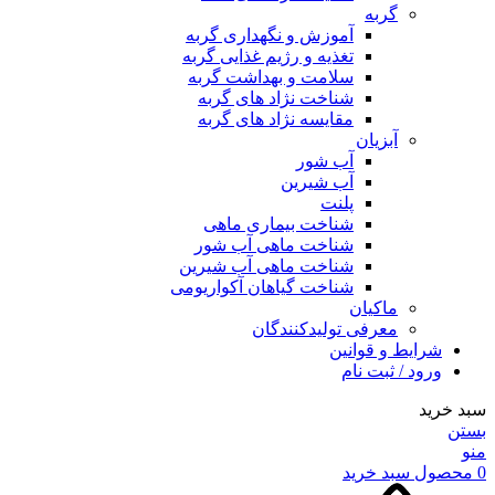
گربه
آموزش و نگهداری گربه
تغذیه و رژیم غذایی گربه
سلامت و بهداشت گربه
شناخت نژاد های گربه
مقایسه نژاد های گربه
آبزیان
آب شور
آب شیرین
پلنت
شناخت بیماری ماهی
شناخت ماهی آب شور
شناخت ماهی آب شیرین
شناخت گیاهان آکواریومی
ماکیان
معرفی تولیدکنندگان
شرایط و قوانین
ورود / ثبت نام
سبد خرید
بستن
منو
0
محصول
سبد خرید