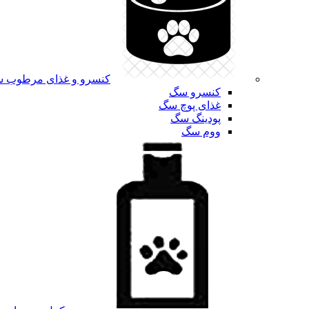
کنسرو و غذای مرطوب 
کنسرو سگ
غذای پوچ سگ
پودینگ سگ
ووم سگ