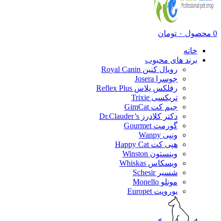
0
محصول
۰
تومان
خانه
برند های محبوب
رویال کنین Royal Canin
جوسرا Josera
رفلکس پلاس Reflex Plus
تریکسی Trixie
جیم کت GimCat
دکتر کلادرز Dr.Clauder’s
گورمت Gourmet
ونپی Wanpy
هپی کت Happy Cat
وینستون Winston
ویسکاس Whiskas
شسیر Schesir
مونلو Monello
یوروپت Europet