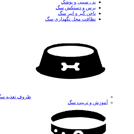
پد ، سینی و پوشک
برس و دستکش سگ
ناخن گیر و انبر سگ
نظافت محل نگهداری سگ
ظروف تغذیه س
آموزش و تربیت سگ