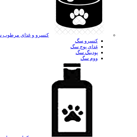
کنسرو و غذای مرطوب 
کنسرو سگ
غذای پوچ سگ
پودینگ سگ
ووم سگ