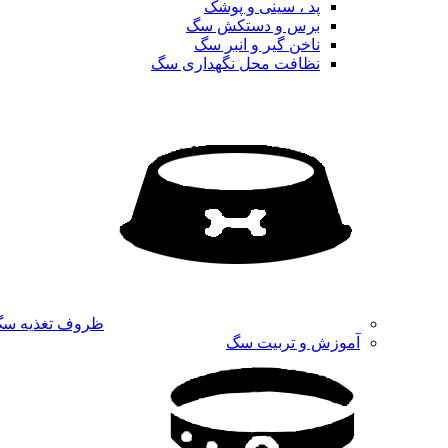
پد ، سینی و پوشک
برس و دستکش سگ
ناخن گیر و انبر سگ
نظافت محل نگهداری سگ
ظروف تغذیه س
آموزش و تربیت سگ