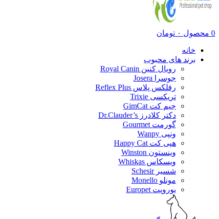
0
محصول
۰
تومان
خانه
برند های محبوب
رویال کنین Royal Canin
جوسرا Josera
رفلکس پلاس Reflex Plus
تریکسی Trixie
جیم کت GimCat
دکتر کلادرز Dr.Clauder’s
گورمت Gourmet
ونپی Wanpy
هپی کت Happy Cat
وینستون Winston
ویسکاس Whiskas
شسیر Schesir
مونلو Monello
یوروپت Europet