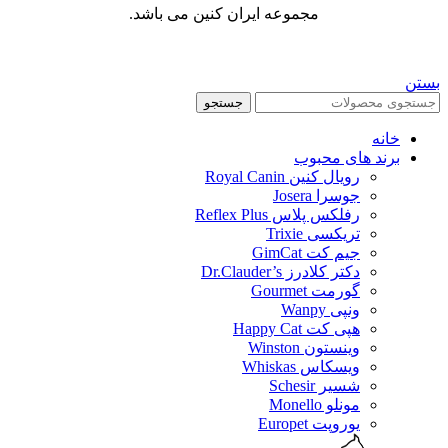
مجموعه ایران کنین می باشد.
بستن
جستجو
خانه
برند های محبوب
رویال کنین Royal Canin
جوسرا Josera
رفلکس پلاس Reflex Plus
تریکسی Trixie
جیم کت GimCat
دکتر کلادرز Dr.Clauder’s
گورمت Gourmet
ونپی Wanpy
هپی کت Happy Cat
وینستون Winston
ویسکاس Whiskas
شسیر Schesir
مونلو Monello
یوروپت Europet