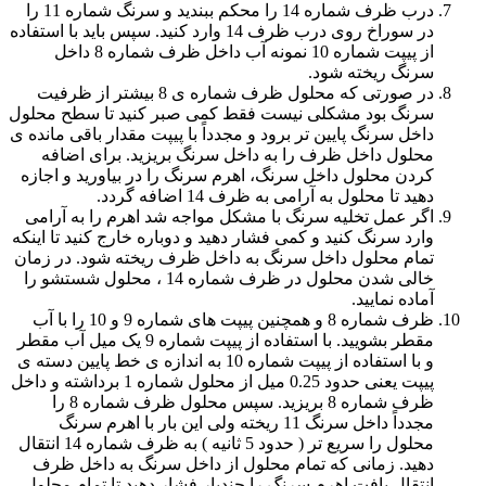
درب ظرف شماره 14 را محکم ببندید و سرنگ شماره 11 را
در سوراخ روی درب ظرف 14 وارد کنید. سپس باید با استفاده
از پیپت شماره 10 نمونه آب داخل ظرف شماره 8 داخل
سرنگ ریخته شود.
در صورتی که محلول ظرف شماره ی 8 بیشتر از ظرفیت
سرنگ بود مشکلی نیست فقط کمی صبر کنید تا سطح محلول
داخل سرنگ پایین تر برود و مجدداً با پیپت مقدار باقی مانده ی
محلول داخل ظرف را به داخل سرنگ بریزید. برای اضافه
کردن محلول داخل سرنگ، اهرم سرنگ را در بیاورید و اجازه
دهید تا محلول به آرامی به ظرف 14 اضافه گردد.
اگر عمل تخلیه سرنگ با مشکل مواجه شد اهرم را به آرامی
وارد سرنگ کنید و کمی فشار دهید و دوباره خارج کنید تا اینکه
تمام محلول داخل سرنگ به داخل ظرف ریخته شود. در زمان
خالی شدن محلول در ظرف شماره 14 ، محلول شستشو را
آماده نمایید.
ظرف شماره 8 و همچنین پیپت های شماره 9 و 10 را با آب
مقطر بشویید. با استفاده از پیپت شماره 9 یک میل آب مقطر
و با استفاده از پیپت شماره 10 به اندازه ی خط پایین دسته ی
پیپت یعنی حدود 0.25 میل از محلول شماره 1 برداشته و داخل
ظرف شماره 8 بریزید. سپس محلول ظرف شماره 8 را
مجدداً داخل سرنگ 11 ریخته ولی این بار با اهرم سرنگ
محلول را سریع تر ( حدود 5 ثانیه ) به ظرف شماره 14 انتقال
دهید. زمانی که تمام محلول از داخل سرنگ به داخل ظرف
انتقال یافت اهرم سرنگ را چندبار فشار دهید تا تمام محلول