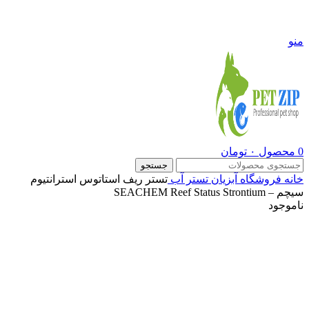
09108290600
منو
0
محصول
۰
تومان
جستجو
خانه
فروشگاه
آبزیان
تستر آب
تستر ریف استاتوس استرانتیوم
سیچم – SEACHEM Reef Status Strontium
ناموجود