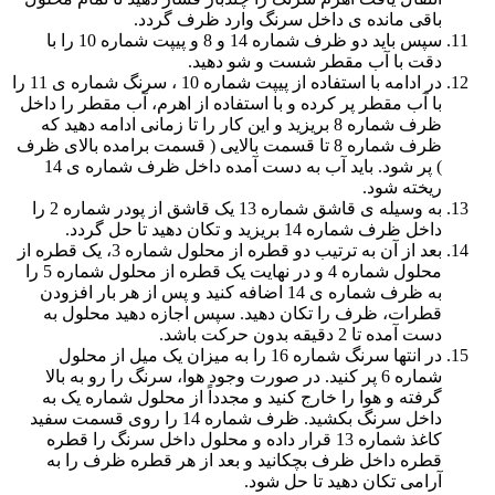
باقی مانده ی داخل سرنگ وارد ظرف گردد.
سپس باید دو ظرف شماره 14 و 8 و پیپت شماره 10 را با
دقت با آب مقطر شست و شو دهید.
در ادامه با استفاده از پیپت شماره 10 ، سرنگ شماره ی 11 را
با آب مقطر پر کرده و با استفاده از اهرم، آب مقطر را داخل
ظرف شماره 8 بریزید و این کار را تا زمانی ادامه دهید که
ظرف شماره 8 تا قسمت بالایی ( قسمت برامده بالای ظرف
) پر شود. باید آب به دست آمده داخل ظرف شماره ی 14
ریخته شود.
به وسیله ی قاشق شماره 13 یک قاشق از پودر شماره 2 را
داخل ظرف شماره 14 بریزید و تکان دهید تا حل گردد.
بعد از آن به ترتیب دو قطره از محلول شماره 3، یک قطره از
محلول شماره 4 و در نهایت یک قطره از محلول شماره 5 را
به ظرف شماره ی 14 اضافه کنید و پس از هر بار افزودن
قطرات، ظرف را تکان دهید. سپس اجازه دهید محلول به
دست آمده تا 2 دقیقه بدون حرکت باشد.
در انتها سرنگ شماره 16 را به میزان یک میل از محلول
شماره 6 پر کنید. در صورت وجود هوا، سرنگ را رو به بالا
گرفته و هوا را خارج کنید و مجدداً از محلول شماره یک به
داخل سرنگ بکشید. ظرف شماره 14 را روی قسمت سفید
کاغذ شماره 13 قرار داده و محلول داخل سرنگ را قطره
قطره داخل ظرف بچکانید و بعد از هر قطره ظرف را به
آرامی تکان دهید تا حل شود.