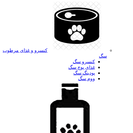
کنسرو و غذای مرطوب
سگ
کنسرو سگ
غذای پوچ سگ
پودینگ سگ
ووم سگ