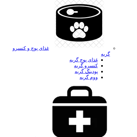
غذای پوچ و کنسرو
گربه
غذای پوچ گربه
کنسرو گربه
پودینگ گربه
ووم گربه