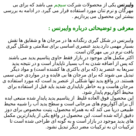
وایبرنس
یکی از محصولات شرکت
سیچم
می باشد که برای بی
مهرگان و نرم تنان مورد استفاده قرار می گیرد. در ادامه به بررسی
بیشتر این محصول می پردازیم .
معرفی و توضیحاتی درباره وایبرنس :
وایبرنس در شکل گیری رنگدانه ها در مرجان ها و شقایق ها نقش
بسیار مهمی دارد.یدید عنصری اساسی برای سلامتی و شکل گیری
بافت نرم در بی مهرگان است.
اکثر مکمل های موجود در بازار فقط حاوی پتاسیم یدید می باشند
که پس از اضافه شدن به آب بسیار ناپایدار است و در نتیجه یدید
سریعا به عنصر ید (که برای باکتری ها کشنده است) و مواد دیگر
تبدیل می شوند که برای مرجان ها بی فایده و در مواردی حتی سمی
هستند. در واقع یدید تنها شکلی از عنصر ید است که مورد استفاده ی
مرجان هاست و به خاطر ناپایداری شدید باید قبل از استفاده برای
محیط آکواریوم پایدار شود.
این محصول فوق العاده غلیظ از پتاسیم یدید پایدار شده منبعی ایده
آل برای آکواریوم های مرجانی است و سطح یدید آب را شبیه محیط
طبیعی دریا می کند که به همراه محصول، پتیت مخصوص برای دوز
دقیق ارائه شده است. این محصول در واقع یکی از پایدارترین مکمل
های یدید موجود در بازار است و به گونه ای طراحی شده است تا
ترکیبات آن به ترکیبات مضر دیگر تبدیل نشود.