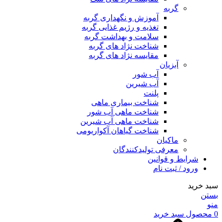
گربه
آموزش و نگهداری گربه
تغذیه و رژیم غذایی گربه
سلامت و بهداشت گربه
شناخت نژاد های گربه
مقایسه نژاد های گربه
آبزیان
آب شور
آب شیرین
پلنت
شناخت بیماری ماهی
شناخت ماهی آب شور
شناخت ماهی آب شیرین
شناخت گیاهان آکواریومی
ماکیان
معرفی تولیدکنندگان
شرایط و قوانین
ورود / ثبت نام
سبد خرید
بستن
منو
0
محصول
سبد خرید