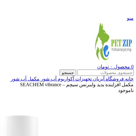
09108290600
منو
0
محصول
۰
تومان
جستجو
خانه
فروشگاه
آبزیان
تجهیزات آکواریوم آب شور
مکمل آب شور
مکمل افزاینده یدید وایبرنس سیچم – SEACHEM vibrance
ناموجود