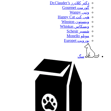
دکتر کلادرز Dr.Clauder’s
گورمت Gourmet
ونپی Wanpy
هپی کت Happy Cat
وینستون Winston
ویسکاس Whiskas
شسیر Schesir
مونلو Monello
یوروپت Europet
سگ