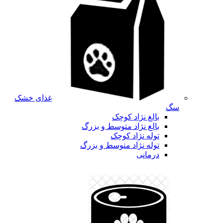
غذای خشک
سگ
بالغ نژاد کوچک
بالغ نژاد متوسط و بزرگ
توله نژاد کوچک
توله نژاد متوسط و بزرگ
درمانی