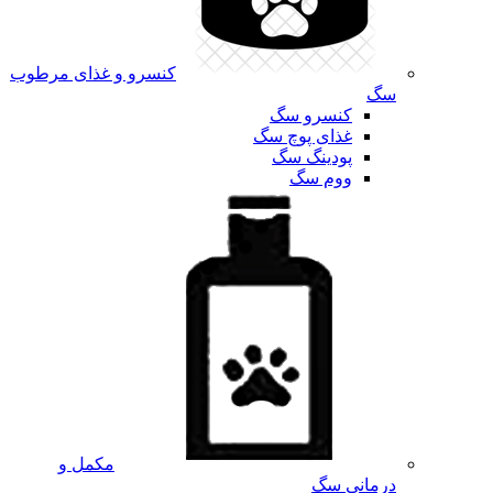
کنسرو و غذای مرطوب
سگ
کنسرو سگ
غذای پوچ سگ
پودینگ سگ
ووم سگ
مکمل و
درمانی سگ