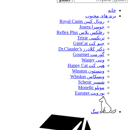
خانه
برند های محبوب
رویال کنین Royal Canin
جوسرا Josera
رفلکس پلاس Reflex Plus
تریکسی Trixie
جیم کت GimCat
دکتر کلادرز Dr.Clauder’s
گورمت Gourmet
ونپی Wanpy
هپی کت Happy Cat
وینستون Winston
ویسکاس Whiskas
شسیر Schesir
مونلو Monello
یوروپت Europet
سگ