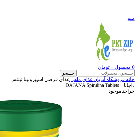
09108290600
منو
0
محصول
۰
تومان
جستجو
خانه
فروشگاه
آبزیان
غذای ماهی
غذای قرصی اسپیرولینا تبلتس
داجانا – DAJANA Spirulina Tablets
حراج
ناموجود