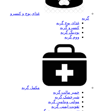
غذای پوچ و کنسرو
گربه
غذای پوچ گربه
کنسرو گربه
پودینگ گربه
ووم گربه
مکمل گربه
خمیر مالت گربه
شیرخشک گربه
مولتی ویتامین گربه
تقویت ایمنی گربه