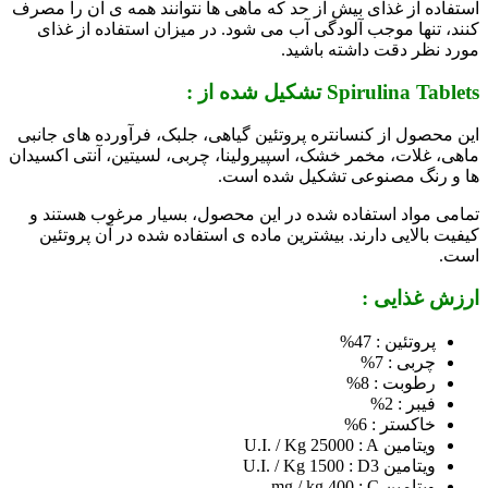
استفاده از غذای بیش از حد که ماهی ها نتوانند همه ی آن را مصرف
کنند، تنها موجب آلودگی آب می شود. در میزان استفاده از غذای
مورد نظر دقت داشته باشید.
Spirulina Tablets تشکیل شده از :
این محصول از کنسانتره پروتئین گیاهی، جلبک، فرآورده های جانبی
ماهی، غلات، مخمر خشک، اسپیرولینا، چربی، لسیتین، آنتی اکسیدان
ها و رنگ مصنوعی تشکیل شده است.
تمامی مواد استفاده شده در این محصول، بسیار مرغوب هستند و
کیفیت بالایی دارند. بیشترین ماده ی استفاده شده در آن پروتئین
است.
ارزش غذایی :
پروتئین : 47%
چربی : 7%
رطوبت : 8%
فیبر : 2%
خاکستر : 6%
ویتامین U.I. / Kg 25000 : A
ویتامین U.I. / Kg 1500 : D3
ویتامین mg / kg 400 : C