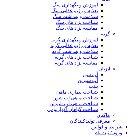
آموزش و نگهداری سگ
تغذیه و رژیم غذایی سگ
سلامت و بهداشت سگ
شناخت نژاد های سگ
مقایسه نژاد های سگ
گربه
آموزش و نگهداری گربه
تغذیه و رژیم غذایی گربه
سلامت و بهداشت گربه
شناخت نژاد های گربه
مقایسه نژاد های گربه
آبزیان
آب شور
آب شیرین
پلنت
شناخت بیماری ماهی
شناخت ماهی آب شور
شناخت ماهی آب شیرین
شناخت گیاهان آکواریومی
ماکیان
معرفی تولیدکنندگان
شرایط و قوانین
ورود / ثبت نام