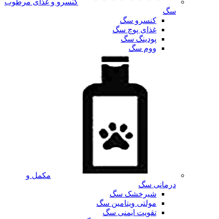
کنسرو و غذای مرطوب
سگ
کنسرو سگ
غذای پوچ سگ
پودینگ سگ
ووم سگ
مکمل و
درمانی سگ
شیرخشک سگ
مولتی ویتامین سگ
تقویت ایمنی سگ