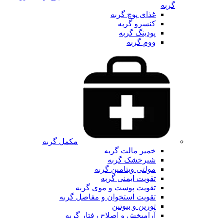
گربه
غذای پوچ گربه
کنسرو گربه
پودینگ گربه
ووم گربه
مکمل گربه
خمیر مالت گربه
شیرخشک گربه
مولتی ویتامین گربه
تقویت ایمنی گربه
تقویت پوست و موی گربه
تقویت استخوان و مفاصل گربه
تورین و بیوتین
آرامبخش و اصلاح رفتار گربه