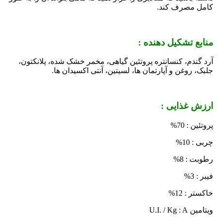
کامل مصرف کند.
منابع تشکیل دهنده :
آرد گندم، کنسانتره پروتئین گیاهی، مخمر خشک شده، پلانکتون،
جلبک، روغن و آپارتمان ها، لسیتین، آنتی اکسیدان ها.
ارزش غذایی :
پروتئین : 70%
چربی : 10%
رطوبت : 8%
فیبر : 3%
خاکستر : 12%
ویتامین
U.I. / Kg : A