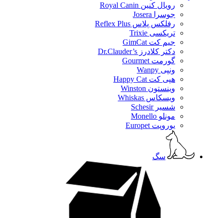
رویال کنین Royal Canin
جوسرا Josera
رفلکس پلاس Reflex Plus
تریکسی Trixie
جیم کت GimCat
دکتر کلادرز Dr.Clauder’s
گورمت Gourmet
ونپی Wanpy
هپی کت Happy Cat
وینستون Winston
ویسکاس Whiskas
شسیر Schesir
مونلو Monello
یوروپت Europet
سگ