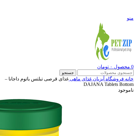
09108290600
منو
0
محصول
۰
تومان
جستجو
خانه
فروشگاه
آبزیان
غذای ماهی
غذای قرصی تبلتس باتوم داجانا –
DAJANA Tablets Bottom
ناموجود