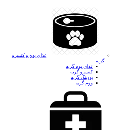
غذای پوچ و کنسرو
گربه
غذای پوچ گربه
کنسرو گربه
پودینگ گربه
ووم گربه