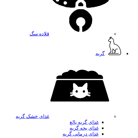
قلاده سگ
گربه
غذای خشک گربه
غذای گربه بالغ
غذای بچه گربه
غذای درمانی گربه