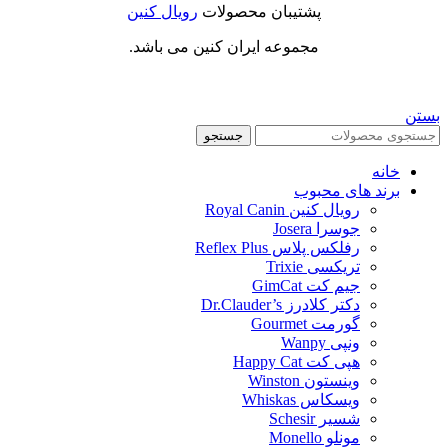
پشتیبان محصولات
رویال کنین
مجموعه ایران کنین می باشد.
بستن
جستجو
خانه
برند های محبوب
رویال کنین Royal Canin
جوسرا Josera
رفلکس پلاس Reflex Plus
تریکسی Trixie
جیم کت GimCat
دکتر کلادرز Dr.Clauder’s
گورمت Gourmet
ونپی Wanpy
هپی کت Happy Cat
وینستون Winston
ویسکاس Whiskas
شسیر Schesir
مونلو Monello