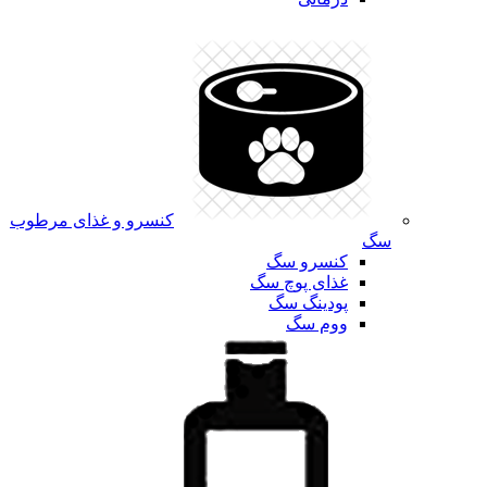
کنسرو و غذای مرطوب
سگ
کنسرو سگ
غذای پوچ سگ
پودینگ سگ
ووم سگ