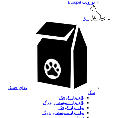
یوروپت Europet
سگ
غذای خشک
سگ
بالغ نژاد کوچک
بالغ نژاد متوسط و بزرگ
توله نژاد کوچک
توله نژاد متوسط و بزرگ
درمانی