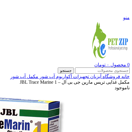
09108290600
منو
0
محصول
۰
تومان
جستجو
خانه
فروشگاه
آبزیان
تجهیزات آکواریوم آب شور
مکمل آب شور
مکمل غذایی تریس مارین جی بی ال – JBL Trace Marine 1
ناموجود