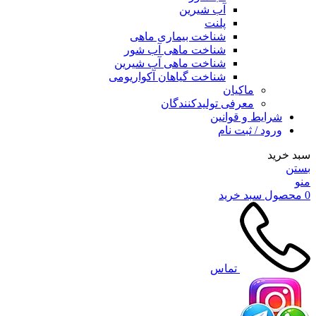
آب شیرین
پلنت
شناخت بیماری ماهی
شناخت ماهی آب شور
شناخت ماهی آب شیرین
شناخت گیاهان آکواریومی
ماکیان
معرفی تولیدکنندگان
شرایط و قوانین
ورود / ثبت نام
سبد خرید
بستن
منو
0
محصول
سبد خرید
تماس