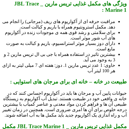
ویژگی های مکمل غذایی تریس مارین _ JBL Trace
Marine 1 :
مراقبت حرفه ای از آکواریوم های ریف (مرجانی) را انجام می
دهد. مکمل استرونتیوم همراه با باریم و کبالت است.
برای سلامتی و رشد قوی همه ی موجودات زنده در آکواریوم
های آب شور موثر است.
دارای دوز بسیار موثر استرانسیوم، باریم و کبالت به صورت
مایع است.
بیشترین تاثیر در استفاده همراه با جی بی ال تریس مارین 2 و
3 به وجود می آید.
حاوی: 1 عدد تریس مارین 1. دوز: هفته ای 7 میلی لیتر به ازای
هر 100 لیتر آب
طبیعت در خانه – خانه ای برای مرجان های استوایی :
حیوانات پایین آب و مرجان ها باید در آکواریوم احساس کنند که در
خانه ی واقعی خود در طبیعت هستند. تبدیل آب آکواریوم به زیستگاه
طبیعی آن ها و فراهم کردن مواد معدنی و عناصر کمیاب با بیشترین
درجه خلوص برای آن ها امری ضروری است. همچنین در زمان تغییر
آب و راه اندازی یک آکواریوم جدید باید مکمل ها به آب اضافه شوند.
مکمل غذایی تریس مارین _ JBL Trace Marine 1 مکمل