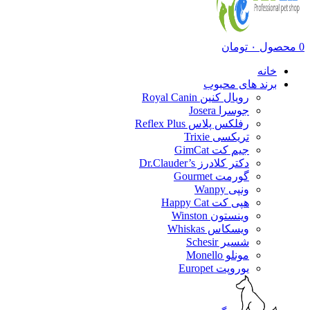
0
محصول
۰
تومان
خانه
برند های محبوب
رویال کنین Royal Canin
جوسرا Josera
رفلکس پلاس Reflex Plus
تریکسی Trixie
جیم کت GimCat
دکتر کلادرز Dr.Clauder’s
گورمت Gourmet
ونپی Wanpy
هپی کت Happy Cat
وینستون Winston
ویسکاس Whiskas
شسیر Schesir
مونلو Monello
یوروپت Europet