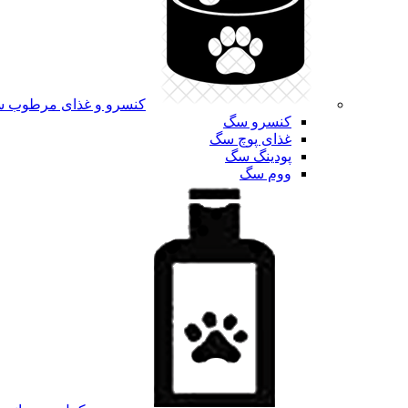
کنسرو و غذای مرطوب 
کنسرو سگ
غذای پوچ سگ
پودینگ سگ
ووم سگ