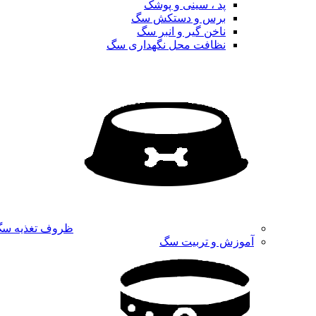
پد ، سینی و پوشک
برس و دستکش سگ
ناخن گیر و انبر سگ
نظافت محل نگهداری سگ
ظروف تغذیه س
آموزش و تربیت سگ