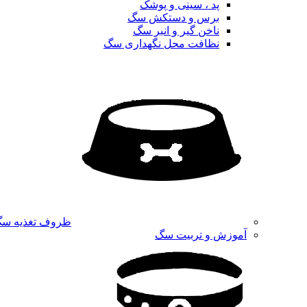
پد ، سینی و پوشک
برس و دستکش سگ
ناخن گیر و انبر سگ
نظافت محل نگهداری سگ
ظروف تغذیه س
آموزش و تربیت سگ