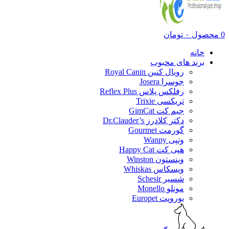
0
محصول
۰
تومان
خانه
برند های محبوب
رویال کنین Royal Canin
جوسرا Josera
رفلکس پلاس Reflex Plus
تریکسی Trixie
جیم کت GimCat
دکتر کلادرز Dr.Clauder’s
گورمت Gourmet
ونپی Wanpy
هپی کت Happy Cat
وینستون Winston
ویسکاس Whiskas
شسیر Schesir
مونلو Monello
یوروپت Europet