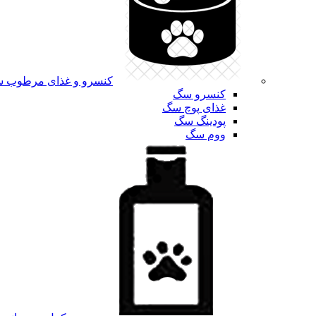
کنسرو و غذای مرطوب 
کنسرو سگ
غذای پوچ سگ
پودینگ سگ
ووم سگ