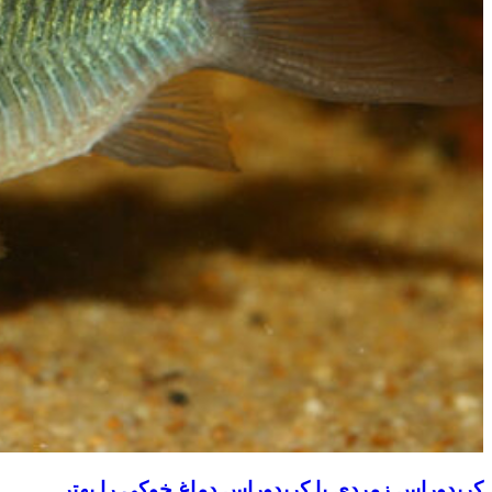
کریدوراس زمردی یا کریدوراس دماغ خوکی را بهتر