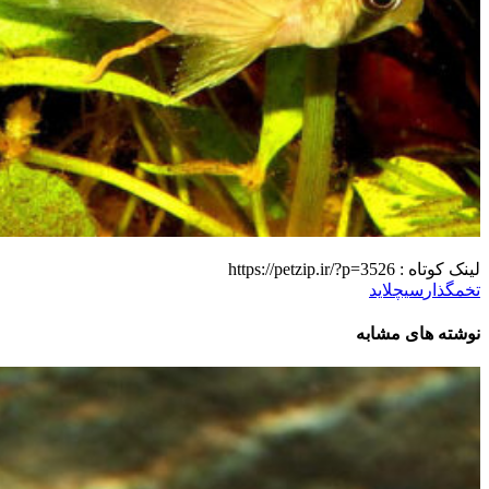
لینک کوتاه :
https://petzip.ir/?p=3526
تخمگذار
سیچلاید
نوشته های مشابه