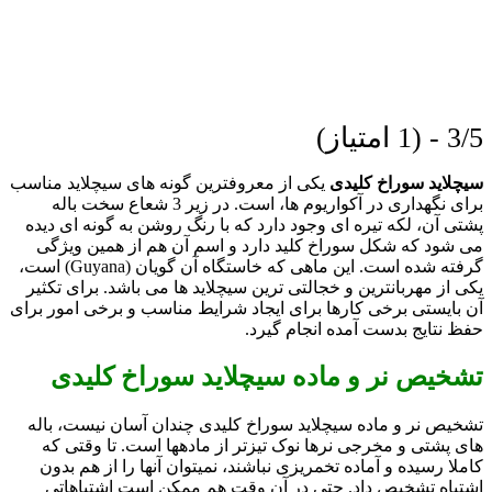
3/5 - (1 امتیاز)
سیچلاید سوراخ کلیدی
یکی از معروفترین گونه های سیچلاید مناسب
برای نگهداری در آکواریوم ها، است. در زیر 3 شعاع سخت باله
پشتی آن، لکه تیره ای وجود دارد که با رنگ روشن به گونه ای دیده
می شود که شکل سوراخ کلید دارد و اسم آن هم از همین ویژگی
گرفته شده است.
این ماهی که خاستگاه آن گویان (Guyana) است،
یکی از مهربانترین و خجالتی ترین سیچلاید ها می باشد. برای تکثیر
آن بایستی برخی کارها برای ایجاد شرایط مناسب و برخی امور برای
حفظ نتایج بدست آمده انجام گیرد.
تشخیص نر و ماده سیچلاید سوراخ کلیدی
تشخیص نر و ماده سیچلاید سوراخ کلیدی چندان آسان نیست، باله
های پشتی و مخرجی نرها نوک تیزتر از مادهها است. تا وقتی که
کاملا رسیده و آماده تخمریزی نباشند، نمیتوان آنها را از هم بدون
اشتباه تشخیص داد. حتی در آن وقت هم ممکن است اشتباهاتی