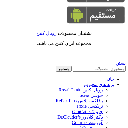
پشتیبان محصولات
رویال کنین
مجموعه ایران کنین می باشد.
بستن
جستجو
خانه
برند های محبوب
رویال کنین Royal Canin
جوسرا Josera
رفلکس پلاس Reflex Plus
تریکسی Trixie
جیم کت GimCat
دکتر کلادرز Dr.Clauder’s
گورمت Gourmet
ونپی Wanpy