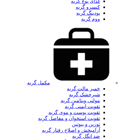
غذای پوچ گربه
کنسرو گربه
پودینگ گربه
ووم گربه
مکمل گربه
خمیر مالت گربه
شیرخشک گربه
مولتی ویتامین گربه
تقویت ایمنی گربه
تقویت پوست و موی گربه
تقویت استخوان و مفاصل گربه
تورین و بیوتین
آرامبخش و اصلاح رفتار گربه
ضد انگل گربه