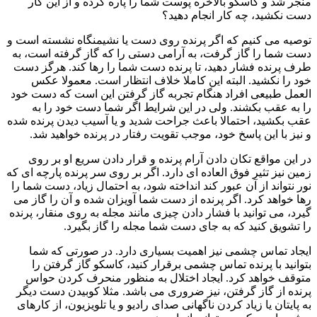
منجر شد و کاسکو بالاخره پوست شما را پاره کرده و از این کار
دست نکشید، چه کار انجام دهید؟
توصیه می کنیم که اگر پرنده روی دست یا نشیمنگاه نشسته است و
دست شما را گاز گرفت، به آرامی دستی را که گاز گرفته است، به
طرف پرنده فشار دهید، تا پرنده دست شما را رها کند. هرگز دست
خود را نکشید. البته این کاملا خلاف انتظار است. معمولا عکس
العمل طبیعی افراد هنگام تجربه گاز گرفتن این است که دست خود
را به عقب بکشند. ولی در این شرایط اگر شما دست خود را به
عقب بکشید، احتمالا باعث جراحت شدید و یا آسيب دیدن پرنده شده
و نیز با این پاسخ خود، موجب تقویت رفتار در پرنده خواهید شد.
در این مواقع تکان دادن آرام پرنده و قرار دادن سریع او بر روی
زمین نیز تثیر فوق العاده ای دارد. اگر بر روی سر پرنده پارچه ای که
نور نتواند از آن عبور کند انداخته شود، به احتمال زیاد، دست شما را
رها خواهد کرد. اگر پرنده از دست شما آویزان شده و آن را گاز می
گیرد، می توانید با فشار دادن چیزی مانند مجله به روی منقار، پرنده
را تشویق کنید که به جای دست شما مجله را گاز بگیرد.
ایجاد تماس چشمی نیز اهمیت بسیاری دارد. در صورتی که شما
بتوانید با پرنده تماس چشمی برقرار کنید، کاسکو گاز گرفتن را
متوقف خواهد کرد. ایجاد اختلال به منظور منحرف کردن حواس
پرنده از گاز گرفتن، نیز ضروری می باشد. مثلا کوبیدن دست دیگر
به پایتان یا زیاد کردن ناگهانی صدای رادیو و یا تلویزیون، از کارهای