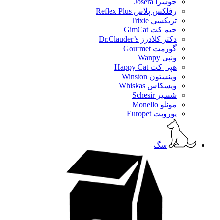
جوسرا Josera
رفلکس پلاس Reflex Plus
تریکسی Trixie
جیم کت GimCat
دکتر کلادرز Dr.Clauder’s
گورمت Gourmet
ونپی Wanpy
هپی کت Happy Cat
وینستون Winston
ویسکاس Whiskas
شسیر Schesir
مونلو Monello
یوروپت Europet
سگ