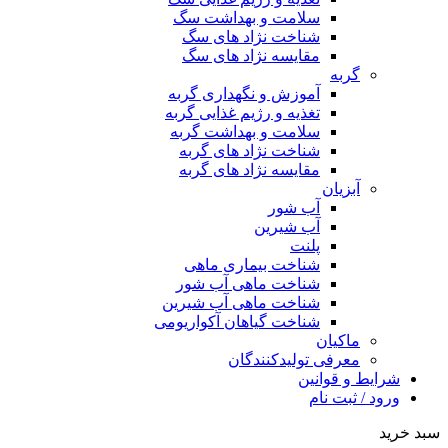
سلامت و بهداشت سگ
شناخت نژاد های سگ
مقایسه نژاد های سگ
گربه
آموزش و نگهداری گربه
تغذیه و رژیم غذایی گربه
سلامت و بهداشت گربه
شناخت نژاد های گربه
مقایسه نژاد های گربه
آبزیان
آب شور
آب شیرین
پلنت
شناخت بیماری ماهی
شناخت ماهی آب شور
شناخت ماهی آب شیرین
شناخت گیاهان آکواریومی
ماکیان
معرفی تولیدکنندگان
شرایط و قوانین
ورود / ثبت نام
سبد خرید