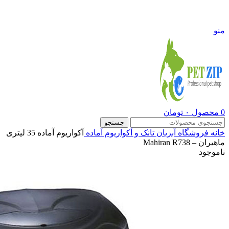
09108290600
منو
0
محصول
۰
تومان
جستجو
خانه
فروشگاه
آبزیان
تانک و آکواریوم آماده
آکواریوم آماده 35 لیتری
ماهیران – Mahiran R738
ناموجود