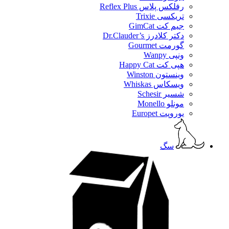
رفلکس پلاس Reflex Plus
تریکسی Trixie
جیم کت GimCat
دکتر کلادرز Dr.Clauder’s
گورمت Gourmet
ونپی Wanpy
هپی کت Happy Cat
وینستون Winston
ویسکاس Whiskas
شسیر Schesir
مونلو Monello
یوروپت Europet
سگ