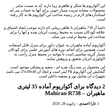
این آکواریوم ها شکل و ظاهری زیبا دارند که به نسبت سایر
محصولات مشابه مزیت بسیار خوبی برای آنها به حساب می آید.
استانداردهای لازم در زمینه ساخت این آکواریوم ها به کار رفته
است.
دلسا آر 738 ماهیران با ظاهر زیبایی که دارند موجب ایجاد اشتیاق و
علاقه کودکان نسبت به محیط زیست آبزیان شده و آنها را برای
شناخت این محیط ترغیب می نماید.
آکواریوم آماده ماهیران به عنوان دکور برای منزل قابل استفاده
است. همچنین برای انجام دوره های آموزش علمی برای کودکان
بسیار گزینه مناسبی است تا بتوانند در محیط منزل راجب به
اکولوژی آبزیان تحقیق و پژوهش نمایند.
این محصول در سه رنگ نقره ای ، سفید و مشکی موجود است.
گنجایش این آکواریوم ۳۵ لیتر است و ابعاد آن 25x38x48 می باشد.
تجهیزات آن شامل نور و تصفیه داخلی است.
2 دیدگاه برای
آکواریوم آماده 35 لیتری
ماهیران – Mahiran R738
تارا احمدی
–
ژانویه 28, 2020