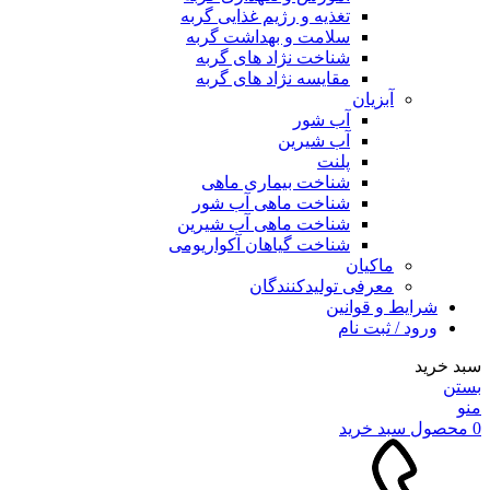
تغذیه و رژیم غذایی گربه
سلامت و بهداشت گربه
شناخت نژاد های گربه
مقایسه نژاد های گربه
آبزیان
آب شور
آب شیرین
پلنت
شناخت بیماری ماهی
شناخت ماهی آب شور
شناخت ماهی آب شیرین
شناخت گیاهان آکواریومی
ماکیان
معرفی تولیدکنندگان
شرایط و قوانین
ورود / ثبت نام
سبد خرید
بستن
منو
0
محصول
سبد خرید