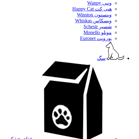
ونپی Wanpy
هپی کت Happy Cat
وینستون Winston
ویسکاس Whiskas
شسیر Schesir
مونلو Monello
یوروپت Europet
سگ
غذای خشک