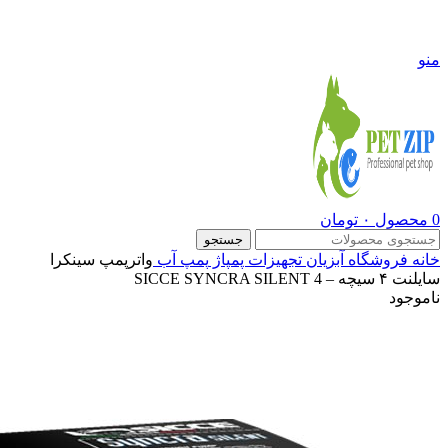
09108290600
منو
0
محصول
۰
تومان
جستجو
خانه
فروشگاه
آبزیان
تجهیزات پمپاژ
پمپ آب
واترپمپ سینکرا
سایلنت ۴ سیچه – SICCE SYNCRA SILENT 4
ناموجود