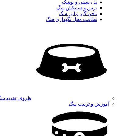
پد ، سینی و پوشک
برس و دستکش سگ
ناخن گیر و انبر سگ
نظافت محل نگهداری سگ
ظروف تغذیه س
آموزش و تربیت سگ