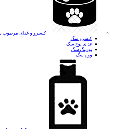
کنسرو و غذای مرطوب 
کنسرو سگ
غذای پوچ سگ
پودینگ سگ
ووم سگ