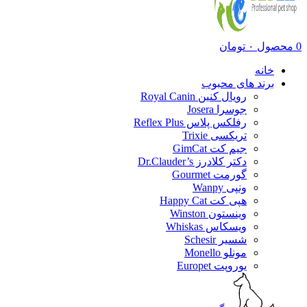
0
محصول
۰
تومان
خانه
برند های محبوب
رویال کنین Royal Canin
جوسرا Josera
رفلکس پلاس Reflex Plus
تریکسی Trixie
جیم کت GimCat
دکتر کلادرز Dr.Clauder’s
گورمت Gourmet
ونپی Wanpy
هپی کت Happy Cat
وینستون Winston
ویسکاس Whiskas
شسیر Schesir
مونلو Monello
یوروپت Europet