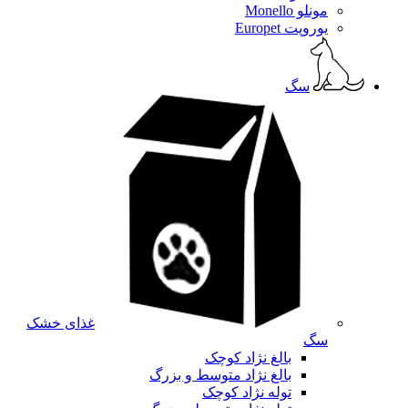
مونلو Monello
یوروپت Europet
سگ
غذای خشک
سگ
بالغ نژاد کوچک
بالغ نژاد متوسط و بزرگ
توله نژاد کوچک