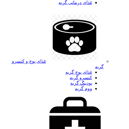
غذای درمانی گربه
غذای پوچ و کنسرو
گربه
غذای پوچ گربه
کنسرو گربه
پودینگ گربه
ووم گربه