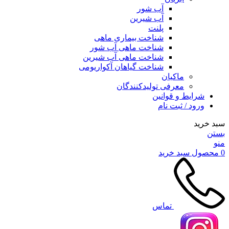
آب شور
آب شیرین
پلنت
شناخت بیماری ماهی
شناخت ماهی آب شور
شناخت ماهی آب شیرین
شناخت گیاهان آکواریومی
ماکیان
معرفی تولیدکنندگان
شرایط و قوانین
ورود / ثبت نام
سبد خرید
بستن
منو
0
محصول
سبد خرید
تماس