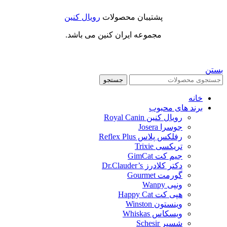
پشتیبان محصولات
رویال کنین
مجموعه ایران کنین می باشد.
بستن
جستجو
خانه
برند های محبوب
رویال کنین Royal Canin
جوسرا Josera
رفلکس پلاس Reflex Plus
تریکسی Trixie
جیم کت GimCat
دکتر کلادرز Dr.Clauder’s
گورمت Gourmet
ونپی Wanpy
هپی کت Happy Cat
وینستون Winston
ویسکاس Whiskas
شسیر Schesir