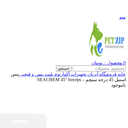
09108290600
منو
0
محصول
۰
تومان
جستجو
خانه
فروشگاه
آبزیان
تجهیزات آکواریوم پلنت
پنس و قیچی
پنس
استیل 45 درجه سیچم – SEACHEM 45° forceps
ناموجود