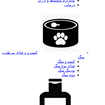
توله نژاد متوسط و بزرگ
درمانی
کنسرو و غذای مرطوب
سگ
کنسرو سگ
غذای پوچ سگ
پودینگ سگ
ووم سگ