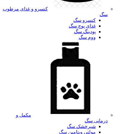
کنسرو و غذای مرطوب
سگ
کنسرو سگ
غذای پوچ سگ
پودینگ سگ
ووم سگ
مکمل و
درمانی سگ
شیرخشک سگ
مولتی ویتامین سگ