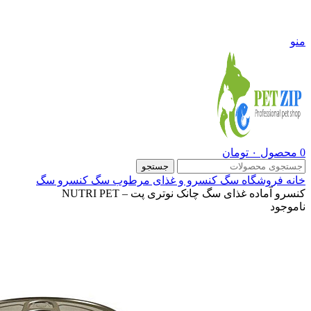
09108290600
منو
0
محصول
۰
تومان
جستجو
خانه
فروشگاه
سگ
کنسرو و غذای مرطوب سگ
کنسرو سگ
کنسرو آماده غذای سگ چانک نوتری پت – NUTRI PET
ناموجود