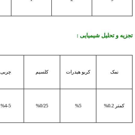
تجزیه و تحلیل شیمیایی :
نمک
کربو هیدرات
کلسیم
چربی
کمتر 0.2%
%5
%0/25
%4-5