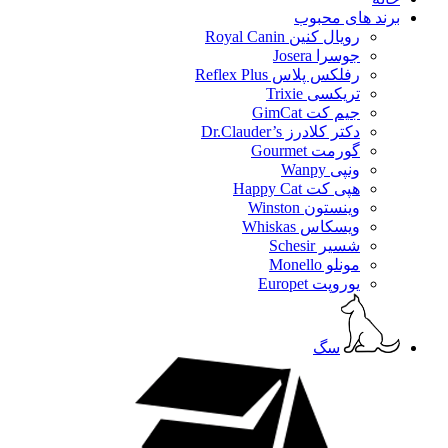
برند های محبوب
رویال کنین Royal Canin
جوسرا Josera
رفلکس پلاس Reflex Plus
تریکسی Trixie
جیم کت GimCat
دکتر کلادرز Dr.Clauder’s
گورمت Gourmet
ونپی Wanpy
هپی کت Happy Cat
وینستون Winston
ویسکاس Whiskas
شسیر Schesir
مونلو Monello
یوروپت Europet
سگ