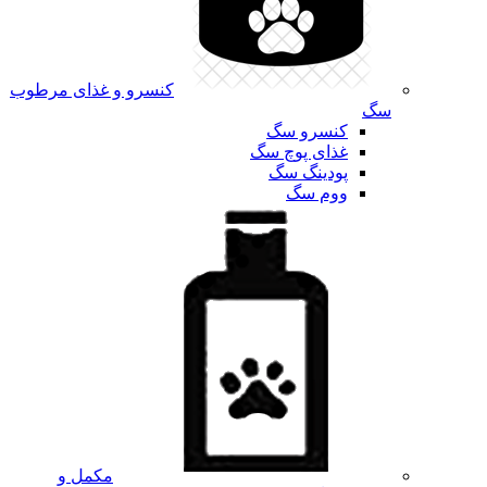
کنسرو و غذای مرطوب
سگ
کنسرو سگ
غذای پوچ سگ
پودینگ سگ
ووم سگ
مکمل و