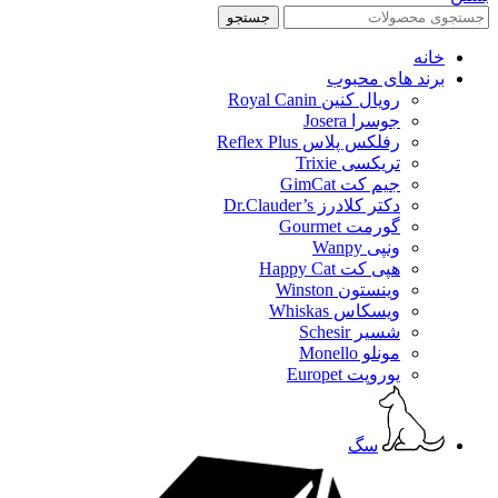
جستجو
خانه
برند های محبوب
رویال کنین Royal Canin
جوسرا Josera
رفلکس پلاس Reflex Plus
تریکسی Trixie
جیم کت GimCat
دکتر کلادرز Dr.Clauder’s
گورمت Gourmet
ونپی Wanpy
هپی کت Happy Cat
وینستون Winston
ویسکاس Whiskas
شسیر Schesir
مونلو Monello
یوروپت Europet
سگ