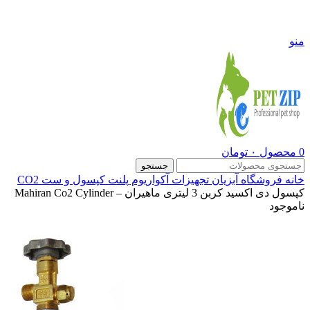
09108290600
منو
0
محصول
۰
تومان
جستجو
خانه
فروشگاه
آبزیان
تجهیزات آکواریوم پلنت
کپسول و ست CO2
کپسول دی اکسید کربن 3 لیتری ماهیران – Mahiran Co2 Cylinder
ناموجود