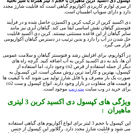
کپسول دی اکسید کربن ماهیران با حجم 3 لیتر همراه با شیر تخلیه
از سری لوازم کاربردی آکواریوم گیاهی است که قابلیت شارژ مجدد
دارد و دارای سوپاپ اطمینان است.
دی اکسید کرین از ترکیب کربن و اکسیژن حاصل شده و در فرآیند
فتوسنتز گیاهان نقش اساسی ایفا می کند. گیاهان آبزی نیز مانند
سایر گیاهان از این قاعده مستثنی نیستند. کربن دی اکسید قابلیت
حل شدن در آب را دارد و بدین ترتیب در دسترس گیاهان آکواریومی
قرار می گیرد.
در آکواریوم، برای افزایش رشد و فتوسنتز گیاهان و سلامت عمومی
آن ها، باید به دی اکسـید کربن به آب اضافه کنید. گرچه راه های
دیگر از جمله استفاده از قرص co2 وجود دارد، اما استفاده از
کپسول، بهترین و کارآمد ترین روش ممکن است. این کپسـول به
صورت یک بار مصرف و یا قابل شارژ تولید می شوند که با کیفیت ها
و قیمت های متفاوت در بازار وجود دارند. انواع کپسول و ست co2
برای خرید در وب سایت
پت زیپ
موجود است.
ویژگی های کپسول دی اکسید کربن 3 لیتری
ماهیران :
این کپسول با حجم 3 لیتر برای انواع آکواریوم های گیاهی استفاده
می شود و قابلیت شارژ مجدد دارد. رگلاتور این کپسول از جنس