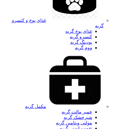
غذای پوچ و کنسرو
گربه
غذای پوچ گربه
کنسرو گربه
پودینگ گربه
ووم گربه
مکمل گربه
خمیر مالت گربه
شیرخشک گربه
مولتی ویتامین گربه
تقویت ایمنی گربه