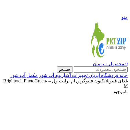
09108290600
منو
0
محصول
۰
تومان
جستجو
خانه
فروشگاه
آبزیان
تجهیزات آکواریوم آب شور
مکمل آب شور
غذای فیتوپلانکتون فیتوگرین ام برایت ول – Brightwell PhytoGreen-
M
ناموجود