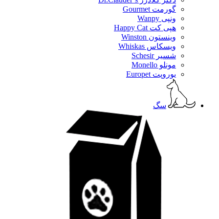
گورمت Gourmet
ونپی Wanpy
هپی کت Happy Cat
وینستون Winston
ویسکاس Whiskas
شسیر Schesir
مونلو Monello
یوروپت Europet
سگ