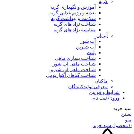
گربه
آموزش و نگهداری گربه
تغذیه و رژیم غذایی گربه
سلامت و بهداشت گربه
شناخت نژاد های گربه
مقایسه نژاد های گربه
آبزیان
آب شور
آب شیرین
پلنت
شناخت بیماری ماهی
شناخت ماهی آب شور
شناخت ماهی آب شیرین
شناخت گیاهان آکواریومی
ماکیان
معرفی تولیدکنندگان
شرایط و قوانین
ورود / ثبت نام
سبد خرید
بستن
منو
0
محصول
سبد خرید