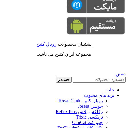
پشتیبان محصولات
رویال کنین
مجموعه ایران کنین می باشد.
بستن
جستجو
خانه
برند های محبوب
رویال کنین Royal Canin
جوسرا Josera
رفلکس پلاس Reflex Plus
تریکسی Trixie
جیم کت GimCat
دکتر کلادرز Dr.Clauder’s