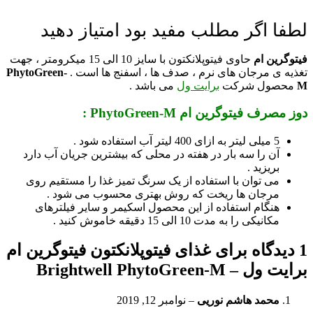
لطفا اگر مطلب مفید بود امتیاز دهید
فیتوگرین ام
حاوی فیتوپلانکتون با سایز 10 الی 15 میکرومتر ، جهت
تغذیه ی مرجان های نرم ، صدف ها ، اسفنج ها است .
PhytoGreen-
M
محصول شرکت
برایت ول
می باشد .
دوز مصرف فیتوگرین ام PhytoGreen-M :
5 میلی لیتر به ازای 400 لیتر آب استفاده شود .
آن را سه بار در هفته در محلی که بیشترین جریان آب دارد
بریزید .
می توان با استفاده از یک سرنگ تمیز غذا را مستقیم روی
مرجان ها ریخت که روش بهتری محسوب می شود .
هنگام استفاده از این محصول اسکیمر و سایر فیلترهای
مکانیکی را به مدت 10 الی 15 دقیقه خاموش کنید .
1 دیدگاه برای
غذای فیتوپلانکتون فیتوگرین ام
برایت ول – Brightwell PhytoGreen-M
محمد هاشم نوریی
–
نوامبر 12, 2019