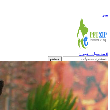
09108290600
منو
0
محصول
۰
تومان
جستجو