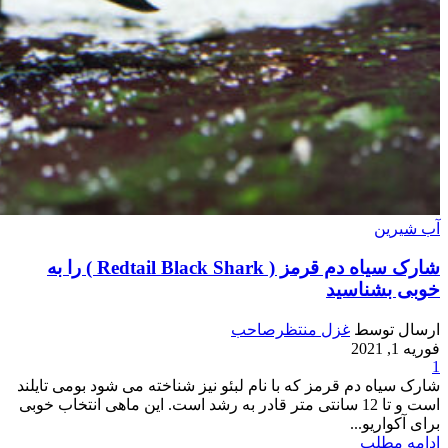
آب شیرین
شارک سیاه دم قرمز ( Redtail Black Shark ) را به
خوبی بشناسید
ارسال توسط
غزل منتظرصاحب
فوریه 1, 2021
1
شارک سیاه دم قرمز که با نام لبئو نیز شناخته می شود بومی تایلند
است و تا 12 سانتی متر قادر به رشد است. این ماهی انتخاب خوبی
برای آکواریو...
ادامه مطلب