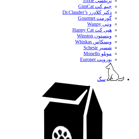
تریکسی Trixie
جیم کت GimCat
دکتر کلادرز Dr.Clauder’s
گورمت Gourmet
ونپی Wanpy
هپی کت Happy Cat
وینستون Winston
ویسکاس Whiskas
شسیر Schesir
مونلو Monello
یوروپت Europet
سگ