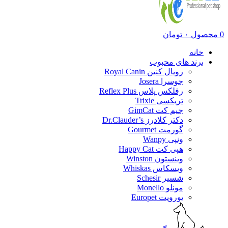
0
محصول
۰
تومان
خانه
برند های محبوب
رویال کنین Royal Canin
جوسرا Josera
رفلکس پلاس Reflex Plus
تریکسی Trixie
جیم کت GimCat
دکتر کلادرز Dr.Clauder’s
گورمت Gourmet
ونپی Wanpy
هپی کت Happy Cat
وینستون Winston
ویسکاس Whiskas
شسیر Schesir
مونلو Monello
یوروپت Europet