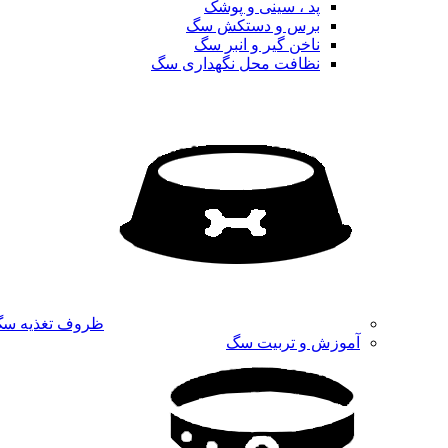
پد ، سینی و پوشک
برس و دستکش سگ
ناخن گیر و انبر سگ
نظافت محل نگهداری سگ
ظروف تغذیه س
آموزش و تربیت سگ