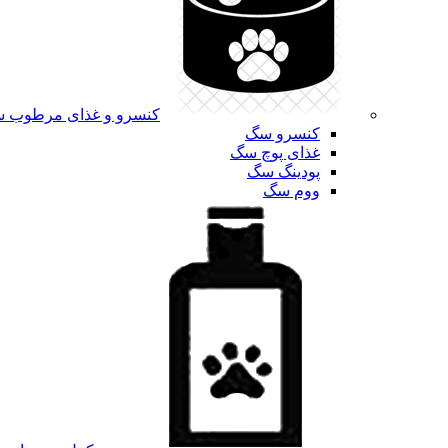
کنسرو و غذای مرطوب 
کنسرو سگ
غذای پوچ سگ
پودینگ سگ
ووم سگ