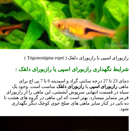
رازبورای اسپی یا رازبورای دلقک ( Trigonostigma espei )
شرایط نگهداری
رازبورای اسپی
یا
رازبورای دلقک
:
دمای 23 تا 27 درجه سانتی گراد و اسیدیته 6 تا 7 پی اچ برای
ماهی
رازبورای اسپی
یا
رازبورای دلقک
مناسب است. وجود یک
سیاه در قسمت انتهایی سرپوش آبششی، این ماهی را از رازبورای
قرمز متمایز میسازد. بهتر است که این ماهی در گروه های هشت تا
ده تایی در کنار سایر ماهی های صلح جوی کوچک دیگر نگهداری
شود.