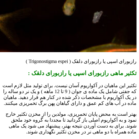
رازبورای اسپی یا رازبورای دلقک ( Trigonostigma espei )
تکثیر ماهی
رازبورای اسپی
یا
رازبورای دلقک
:
تکثیر این ماهیان در آکواریوم آسان نیست. برای تولید مثل لازم است
که جفتی شامل یک ماده ی جوان ( 9 تا 12 ماهه ) و یک نر دو ساله را
در یک آکواریوم با مشخصات ذکر شده در کنار هم قرار دهید. ماهیان
ماده در آب های کم عمق و دارای گیاهان پهن برگ تخمریزی میکنند.
بهتر است به محض پایان تخمریزی، مولدین را از مخزن تکثیر خارج
نمود و به آکواریوم اصلی باز گردانید تا مجددا به گروه خود ملحق
شوند. برای به دست آوردن نتیجه بهتر، پیشنهاد می شود یک ماهی
ماده همراه با دو ماهی نر در مخزن تکثیر نگهداری شوند.