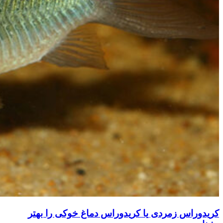
کریدوراس زمردی یا کریدوراس دماغ خوکی را بهتر