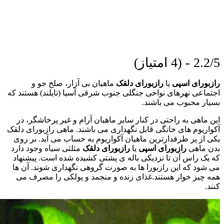
2.2/5 - (4 امتیاز)
رازبورای اسپی
یا
رازبورای دلقک
ماهیان بی آزار، صلح جو و
اجتماعی نهرهای نواحی جنگلی جنوب شرقی آسیا (تایلند) هستند که
بسیار محبوب می باشند.
این ماهی به راحتی در کنار سایر ماهیان آرام و غیر پرخاشگر، در
آکواریوم های خانگی قابل نگهداری می باشند. ماهی رازبورای دلقک
یکی از پر طرفدارترین ماهیان آکواریوم به حساب می آید. بر روی
بدن ماهی
رازبورای اسپی
یا
رازبورای دلقک
مثلثی سیاه وجود دارد
که یک راس آن تا نزدیکی باله ی پشتی کشیده شده است. پیشنهاد
می شود که این رازبورا ها به صورت گروهی نگهداری شوند. آن ها
همه چیز خوار هستند.غذای زنده و منجمد و پولکی را مصرف می
کنند.