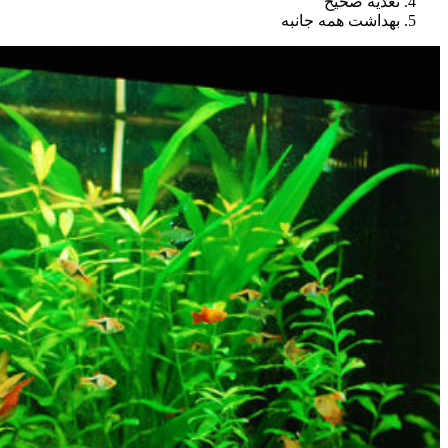
تغذیه صحیح
بهداش
ت همه جانبه