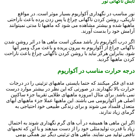
تابش ناگهانی نور
نور مناسب در نگهداری آکواریوم بسیار موثر است. در مواقع
تاریکی، روشن کردن ناگهانی چراغ یا پس زدن پرده باعث ناراحتی
ماهیها شده و بیشتر مشاهده می شود که ماهیها تا مدتی نمیتوانند
آرامش خود را بدست آورند.
اگر درب آکواریوم باز باشد ممکن است ماهی ها در اثر روشن شدن
ناگهانی چراغ از آکواریوم به بیرون پریده و باعث مرگ ومیر آنها
شود. بنابراین هرگز نباید با روشن کردن ناگهانی چراغ باعث ناراحت
کردن ماهیها گردید.
درجه حرارت مناسب در آکواریوم
عده ای فکر میکنند که حتما بایستی ماهیهای تزئینی را در درجات
حرارت بالا نگهدارند. در صورتی که این نظر در بیشتر موارد درست
نمی باشد. برای مثال امروزه ماهیهای طلایی تقریبا جزء ساکنین
اصلی هر آکواریومی می باشند. این ماهیها عملا جزء ماهیهای آبهای
متعدل قلمداد می شوند و برای زندگی طبیعی خود احتیاجی به
گرمای زیاد ندارند.
اگر این ماهی ها همیشه در آب های گرم نگهداری شوند به احتمال
زیاد با قدرت تولیدمثلی خود را از دست میدهند و یا این که تخمهای
ناقص تولید می نمایند. ماهی های تزئینی دیگر نیز همگی بومی