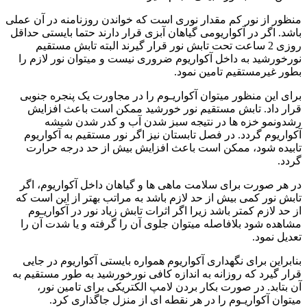
منظور از نور کم مقدار نوری است که خواندن روزنامنه در آن عملی
باشد. اگر در آکواریومی گیاهان آبزی قرار دارند حتما بایستی حداقل
روزی 2 ساعت تحت تابش نور قرار گیرند البته تابش مستقیم
نورخورشید به داخل آکواریوم ضروری نیست و میتوان نور لازم را
بطور غیرمستقیم تامین نمود.
برای این منظور میتوان آکواریـوم را در مجاورت یک پنجره جنوبی
قرار داد. تابش مستقیم نور خورشید ممکن است باعث افزایش
رشدونمو خزه ها در نتیجه سبز شدن آب و کدر شدن شیشه
آکواریوم گردد. در فصل تابستان نیز اگر نور مستقیم به آکواریوم
تابیده شود، ممکن است باعث افزایش بیش از حد درجه حرارت
گردد.
در هر صورت برای سلامت ماهی ها و گیاهان داخل آکواریوم، اگر
تابش نور کمی بیش از حد لازم باشد به مراتب بهتر از این است که
از حد لازم کمتر باشد زیرا اگر اثرات تابش زیاد نور در آکواریـوم
مشاهده شود بلافاصله میتوان جلوی آن را گرفته و یا شدت آن را
تعدیل نمود.
بنابراین برای نگهداری آکواریوم همواره بایستی آکواریوم در جایی
قرار گیرد که روزانه به اندازه کافی نورخورشید به طور مستقیم به
آن بتابد. در صورت بکار بردن لامپ الکتریکی برای تامین نور،
میتوان آکواریـوم را در هر نقطه ای از منزل جاگذاری کرد.