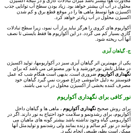
مجاورت هوا بیشتر باشد میزان تبادلات گازی و در نتیجه اکسیژن
محلول در آب آن بیشتر خواهد بود. زیاد بودن سطح آب توانایی جذب
اکسیژن هوا توسط ماهی ها را در موقع قطع برق و کم شدن
اکسیژن محلول در آب زیادتر خواهد کرد.
آکواریوم های کروی را هرگز نباید پراز آب نمود، زیرا سطح تبادلات
گازی بسیار کم می گردد. در این آکواریوم ها فقط بایستی تا نصف
آنها آب ریخته شود.
ج- گیاهان آبزی
یکی از مهمترین اثر گیاهان آبزی سبز در آکواریومها، تولید اکسیژن
در مقابل تابش نورخورشید و یا نور مصنوعی می باشد که برای
نگهداری آکواریوم
ضروری است. بدیهی است هنگام شب که عمل
فتوسنتز به دلیل خاموشی چراغ صورت نمی گیرد گیاهان خود
مصرف کننده بخشی از اکسیژن محلول در آب می باشند.
نور کافی برای نگهداری آکواریوم
برای روش صحیح
نگهداری آکواریوم
، ماهی ها و گیاهان داخل
آکواریوم، برای رشدونمو و سلامت خود احتیاج به نور دارند. اگر در
آکواریـومی گیاه وجود نداشته باشد بیشتر گونه های ماهیان می
توانند در نور کم سالم و زنده بمانند ولی رشدنمو و تولیدمثل آنها
ممکن است بطورطبیعی انجام نگیرد.