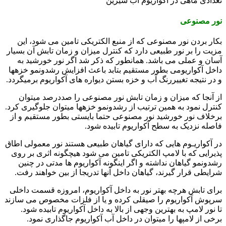
تعدادی ماهی در آکواریوم آب شیرین
نور مصنوعی
بکار بردن نور مصنوعی که از منبع الکتریکی تامین می شود، این
مزیت را بر نور طبیعی دارد که کنترل میزان و زمان تابش آن بسیار
آسان و عملی می باشد. همانطور که ذکر شد اگر نور خورشید به
داخل آکواریومی بطور مستقیم بتابد باعث افزایش رشدونمو خزهها
و در نتیجه تغییررنگ آب و خزه بستن دیواره های آکواریوم برمیگردد.
از آنجا که میزان و زمان تابش نور مصنوعی را صددرصد میتوان
کنترل نمود به همین ترتیب از رشدونمو خزهها میتوان جلوگیری کرد.
برخلاف نور خورشید نور مصنوعی حتما بایستی بطور مستقیم و از
فاصله نزدیک به سطح آکواریوم تابیده شود.
در آکواریـوم هایی که دارای گیاهان طبیعی هستند نور معمولی اطاق
پذیرایی که با لامپ الکتریکی تامین می شود هیچگونه اثری بر روی
رشدونمو گیاهان نداشته و اگر اینگونه آکواریوم ها مدتی در چنین
شرایطی قرار گیرند، گیاهان داخل آنها تدریجا از بین خواهند رفت.
برای تابش هرچه بهتر نور به داخل آکواریوم، امروزه قسمت داخلی
سرپوش آکواریوم را صیقلی کرده و یا از فلزات مخصوص می سازند
تا نور لامپ به بهترین وجهی از بالا به داخل آکواریوم تابیده شود.
برخی از لامپها را میتوان در داخل آب آکواریوم جاگذاری نمود.