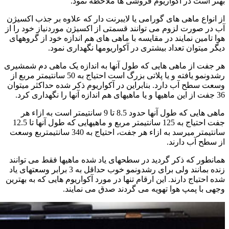
بهتر است در آکواریوم فروشی ها ملاحظه نمود.
از انواع ماهی های گورامی یا لایبرنت دار که علاوه بر جذب اکسیژن
آب در صورت لزوم می توانند قسمتی از اکسیژن موردنیاز خود را از
هوا تامین نمایند در مقایسه با ماهی های هم اندازه خود از گروههای
دیگر میتوان تعداد بیشتری در آکواریومها نگهداری نمود.
هر جفت از ماهی هایی که طول آنها به اندازه یک ماهی دم شمشیری
رشدونمو یافته و یا پلاتی بزرگ است احتیاج به 50 سانتیمتر مربع از
وسعت سطح آب دارد. بنابراین در آکواریوم ذکر شده حداکثر میتوان
36 جفت از این ماهیها و یا ماهیهای هم اندازه آنها را نگهداری کرد.
ماهی هایی که طول آنها حدود 8.5 تا 9 سانتیمتر است به ازاء هر
جفت احتیاج به 125 سانتیمتر مربع و ماهیهایی که طول آنها تا 12.5
سانتیمتر میرسد به ازاء هر جفت، احتیاج به 340 سانتیمتربع وسعت
از سطح آب دارند.
همانطور که ذکر گردید در سطحهای یاد شده ماهیها فقط می توانند
زنده بمانند ولی برای رشدونمو خوب حداقل به 3 برابر وسعتهای یاد
شده احتیاج دارند. این ارقام تنها در مورد آکواریوم هایی که به بهترین
وجهی با پمپ هوا تهویه می گردند صدق می نمایند.