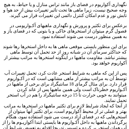
نگهداری آکواریوم در فضای باز مانند تراس منازل و یا حیاط، به هیچ
وجه صحیح نیست، زیرا ماهی ها تحت تاثیر تغییرات بیش از حد هوا و
تابش نور و عدم امکان کنترل دائمی این تغییرات قرار می گیرند.
برعکس برای تکثیر و پرورش و نگهداری ماهیهای آکـواریومی در
فصول گرم میتوان از استخرهای خاکی و یا بتونی که در فضای باز و
به همین منظور درست می شوند استفاده نمود.
برای این منظور بایستی موقعی ماهی ها به داخل استخرها رها شوند
که حداکثر سرمای آن در شبانه روز از حد تحمل آن توسط ماهی
بیشتر نباشد. مقاومت ماهیها در اینگونه استخرها به مراتب بیشتر از
آکواریوم خواهد بود.
پس از این که ماهی به شرایط استخر عادت کرد، تحمل تغییرات آب
توسط آن به مراتب بیشتر از ماهی مشابهی است که در آکـواریوم
قرار دارد. برای مثال گرمای 18 سانتیگراد برای برخی از ماهیها در
آکـواریوم خطرناک است ولی همین ماهیها پس از عاتد کردن
میتوانند به خوبی حرارت تا 15 درجه سانتیگراد را هم در آب استخر
تحمل نمایند.
از آنجا که ایجاد شرایط لازم برای تکثیر ماهیها در استخرها به مراتب
بهتر و عملی تر از محیط آکواریوم است، برای تکثیر آنها میتوان از
استخرهایی که در فضای آزاد درست می شود استفاده نمود، هنگام
برگرداندن ماهیها به داخل آکـواریوم ها بایستی ابتدا آکواریـوم ها را از
آب همان استخر پر کرده و ئسپس تدریجا اقدام به تعویض شرایط آن