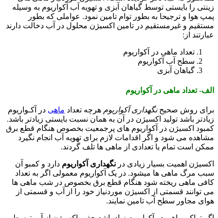
زینتی را بایستی توسط گیاهان آبزی و تهویه آب آکواریوم به وسیله
پمپ هوا و ترجیحا به بطور توام تامین نمود. عواملی که بطور
مستقیم و غیرمستقیم در تامین اکسیژن محلول در آب دخالت دارند
عبارتند از:
تعداد ماهی در آکواریوم
سطح آب آکواریوم
گیاهان آبزی
الف- تعداد ماهی در آکواریوم
برای روش صحیح
نگهداری آکواریوم
هرچه تعداد
ماهی
در آکـواریوم
زیادتر باشد تولید اکسیژن در آن به همان نسبت بایستی زیادتر باشد.
کمبود اکسیژن در آکواریوم های پرجمعیت بخصوص هنگام قطع برق
مشاهده می شود و اگر اقدامات لازم برای تهویه آب انجام نگیرد
ممکن است تمام یا تعدادی از ماهی ها تلف گردند.
اکسیژن اهمیت بسیار زیادی در
نگهداری آکواریوم
دارد و کمبو آن
سبب مرگ ماهی ها میشود. در یک آکواریوم معمولی اگر به تعداد
کافی ماهی ریخته شود هنگام قطع برق بخصوص در شب ماهی ها
می توانند قسمتی از اکسیژن موردنیاز خود را از آب و قسمتی از
هوای مجاور سطح آب تامین نمایند.
اگر تراکم ماهی در آکواریوم زیاد باشد جذب اکسیژن از آب توسط