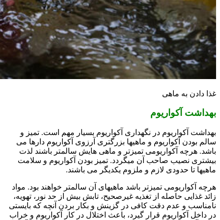
غذا دادن به ماهی
بهداشت آکواریوم
بهداشت آکواریوم در نگهداری آکواریوم بسیار مهم است. تمیز و
سالم بودن آکواریوم و ماهیها بزرگتری آرزوی آکواریوم دارها می
باشد. هرچه آکواریومی تمیزتر و ماهی هایش سالمتر باشند لذت
بیشتری نصیب صاحب آن میگردد. تمیز بودن آکواریوم و سلامت
ماهیها تا حدودی لازم و ملزوم یکدیگر می باشند.
هرچه آکواریومی تمیزتر باشد ماهیهای آن سالمتر خواهند بود. مواد
زائد غذایی حاصله از تغذیه غیرصحیح، تابش بیش از حد نور، تهویه،
نامناسب و عدم دقت کافی در گزینش و بکار بردن آنچه که بایستی
در داخل آکواریوم قرار گیرد، باعث اختلال در کار آکواریوم و خراب