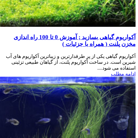
آکواریوم گیاهی بسازید ; آموزش 0 تا 100 راه اندازی
مخزن پلنت ( همراه با جزئیات )
آکواریوم گیاهی یکی از پر طرفدارترین و زیباترین آکواریوم های آب
شیرین است. در ساخت آکواریوم پلنت، از گیاهان طبیعی تزئینی
استفاده می شود....
ادامه مطلب