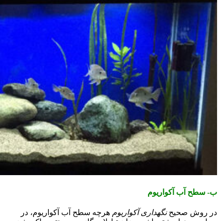
ب- سطح آب آکواریوم
در روش صحیح
نگهداری آکواریوم
هرچه سطح آب آکواریوم، در