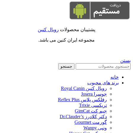
پشتیبان محصولات
رویال کنین
مجموعه ایران کنین می باشد.
بستن
جستجو
خانه
برند های محبوب
رویال کنین Royal Canin
جوسرا Josera
رفلکس پلاس Reflex Plus
تریکسی Trixie
جیم کت GimCat
دکتر کلادرز Dr.Clauder’s
گورمت Gourmet
ونپی Wanpy