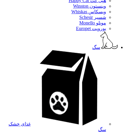
هپی کت Happy Cat
وینستون Winston
ویسکاس Whiskas
شسیر Schesir
مونلو Monello
یوروپت Europet
سگ
غذای خشک
سگ