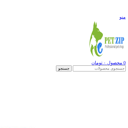
09108290600
منو
0
محصول
۰
تومان
جستجو